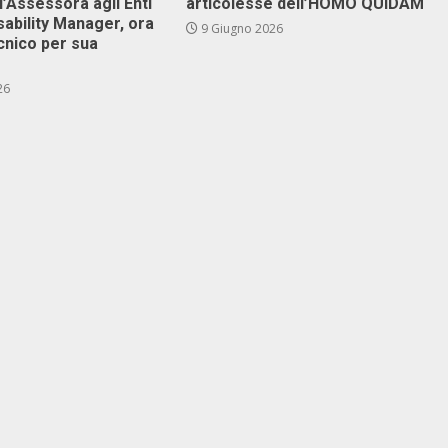
l’Assessora agli Enti
articolesse dell’HOMO QUIDAM
isability Manager, ora
9 Giugno 2026
cnico per sua
26