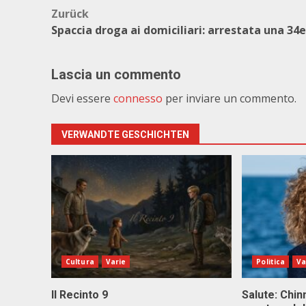
Beitragsnavigation
Zurück
Spaccia droga ai domiciliari: arrestata una 34
Lascia un commento
Devi essere
connesso
per inviare un commento.
VERWANDTE GESCHICHTEN
Cultura
Varie
Politica
Va
Il Recinto 9
Salute: Chinn