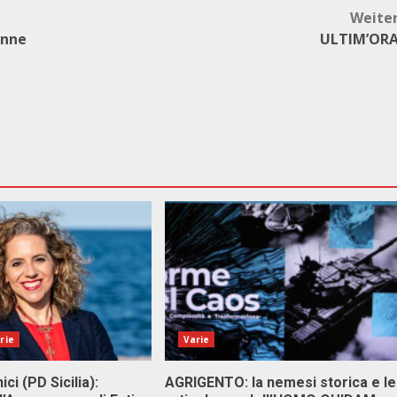
Weite
enne
ULTIM’OR
rie
Varie
ici (PD Sicilia):
AGRIGENTO: la nemesi storica e le