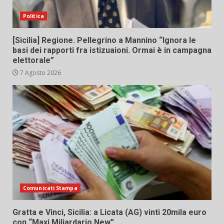
Politica
[Sicilia] Regione. Pellegrino a Mannino “Ignora le
basi dei rapporti fra istizuaioni. Ormai è in campagna
elettorale”
7 Agosto 2026
Comunicati Stampa
Gratta e Vinci, Sicilia: a Licata (AG) vinti 20mila euro
con “Maxi Miliardario New”