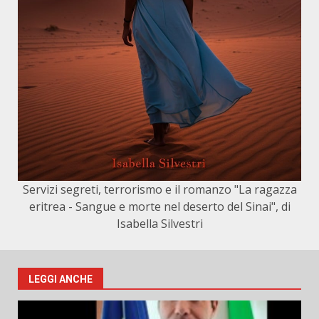
Servizi segreti, terrorismo e il romanzo "La ragazza
eritrea - Sangue e morte nel deserto del Sinai", di
Isabella Silvestri
LEGGI ANCHE