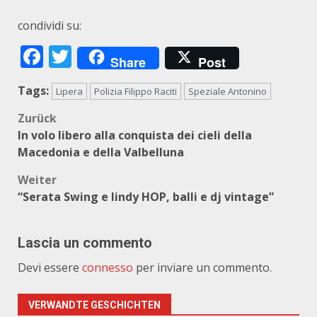
condividi su:
Facebook
Twitter
Share
Post
Tags:
Lipera
Polizia Filippo Raciti
Speziale Antonino
Beitragsnavigation
Zurück
In volo libero alla conquista dei cieli della
Macedonia e della Valbelluna
Weiter
“Serata Swing e lindy HOP, balli e dj vintage”
Lascia un commento
Devi essere
connesso
per inviare un commento.
VERWANDTE GESCHICHTEN