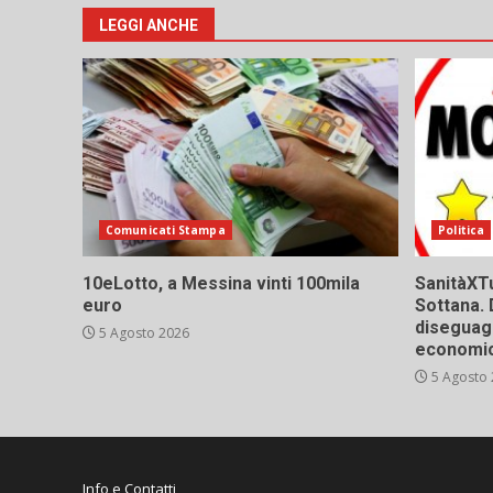
LEGGI ANCHE
Comunicati Stampa
Politica
10eLotto, a Messina vinti 100mila
SanitàXTu
euro
Sottana. 
diseguagl
5 Agosto 2026
economic
5 Agosto
Info e Contatti