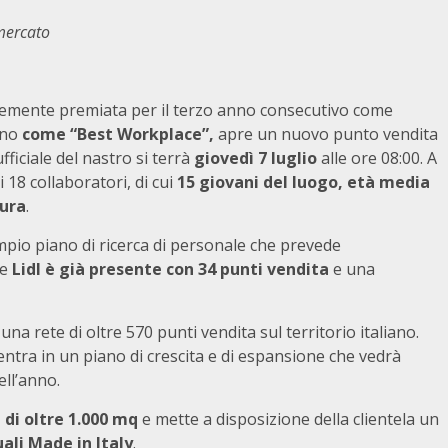
rmercato
entemente premiata per il terzo anno consecutivo come
nno
come “Best Workplace”,
apre un nuovo punto vendita
 ufficiale del nastro si terrà
giovedì 7 luglio
alle ore 08:00. A
i 18 collaboratori, di cui
15 giovani del luogo, età media
tura
.
ampio piano di ricerca di personale che prevede
ve
Lidl è già presente con 34 punti vendita
e una
una rete di oltre 570 punti vendita sul territorio italiano.
ntra in un piano di crescita e di espansione che vedrà
ell’anno.
 di oltre 1.000 mq
e mette a disposizione della clientela un
uali Made in Italy
.