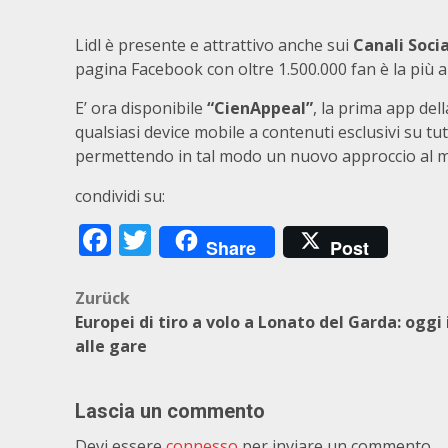
Lidl è presente e attrattivo anche sui
Canali Socia
pagina Facebook con oltre 1.500.000 fan è la più a
E’ ora disponibile
“CienAppeal”
, la prima app del
qualsiasi device mobile a contenuti esclusivi su tutt
permettendo in tal modo un nuovo approccio al 
condividi su:
Facebook
Twitter
Share
Post
Beitragsnavigation
Zurück
Europei di tiro a volo a Lonato del Garda: oggi i
alle gare
Lascia un commento
Devi essere
connesso
per inviare un commento.