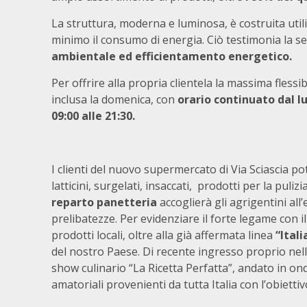
La struttura, moderna e luminosa, è costruita uti
minimo il consumo di energia. Ciò testimonia la sen
ambientale ed efficientamento energetico.
Per offrire alla propria clientela la massima flessib
inclusa la domenica, con
orario continuato dal lu
09:00 alle 21:30.
I clienti del nuovo supermercato di Via Sciascia po
latticini, surgelati, insaccati, prodotti per la puliz
reparto panetteria
accoglierà gli agrigentini all
prelibatezze. Per evidenziare il forte legame con il
prodotti locali, oltre alla già affermata linea
“Ital
del nostro Paese. Di recente ingresso proprio nell
show culinario “La Ricetta Perfatta”, andato in on
amatoriali provenienti da tutta Italia con l’obiettivo