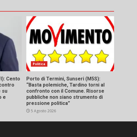
Politica
I): Cento
Porto di Termini, Sunseri (M5S):
contro
“Basta polemiche, Tardino torni al
e su
confronto con il Comune. Risorse
o e
pubbliche non siano strumento di
pressione politica”
5 Agosto 2026