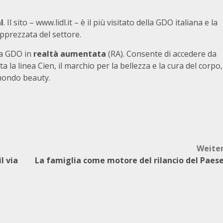
l
. Il sito – www.lidl.it – è il più visitato della GDO italiana e la
pprezzata del settore.
la GDO in
realtà aumentata
(RA). Consente di accedere da
a la linea Cien, il marchio per la bellezza e la cura del corpo,
mondo beauty.
Weite
l via
La famiglia come motore del rilancio del Paes