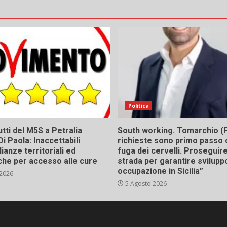
Politica
tti del M5S a Petralia
South working. Tomarchio (F
Di Paola: Inaccettabili
richieste sono primo passo 
ianze territoriali ed
fuga dei cervelli. Proseguir
he per accesso alle cure
strada per garantire svilupp
occupazione in Sicilia”
 2026
5 Agosto 2026