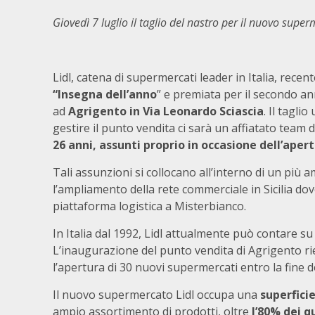
Giovedì 7 luglio il taglio del nastro per il nuovo supe
Lidl, catena di supermercati leader in Italia, rec
“Insegna dell’anno
” e premiata per il secondo a
ad
Agrigento in Via Leonardo Sciascia
. Il taglio
gestire il punto vendita ci sarà un affiatato team d
26 anni, assunti proprio in occasione dell’aper
Tali assunzioni si collocano all’interno di un più 
l’ampliamento della rete commerciale in Sicilia do
piattaforma logistica a Misterbianco.
In Italia dal 1992, Lidl attualmente può contare su 
L’inaugurazione del punto vendita di Agrigento rie
l’apertura di 30 nuovi supermercati entro la fine d
Il nuovo supermercato Lidl occupa una
superficie
ampio assortimento di prodotti, oltre
l’80% dei q