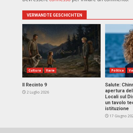
VERWANDTE GESCHICHTEN
Cultura
Varie
Politica
Va
Il Recinto 9
Salute: Chinn
apertura del
2 Luglio 2026
Locali sul D
un tavolo te
istituzione
17 Giugno 20