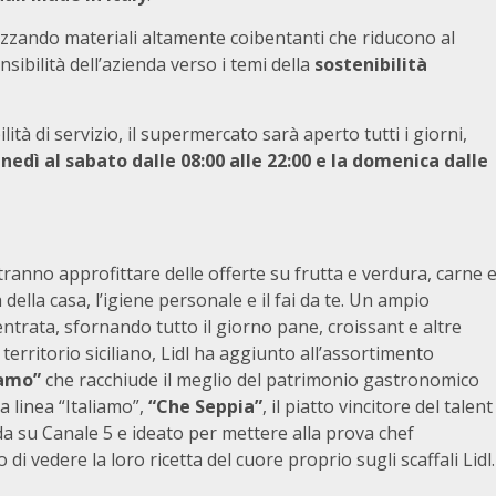
lizzando materiali altamente coibentanti che riducono al
sibilità dell’azienda verso i temi della
sostenibilità
ilità di servizio, il supermercato sarà aperto tutti i giorni,
nedì al sabato dalle 08:00 alle 22:00 e la domenica dalle
tranno approfittare delle offerte su frutta e verdura, carne 
ia della casa, l’igiene personale e il fai da te. Un ampio
’entrata, sfornando tutto il giorno pane, croissant e altre
 territorio siciliano, Lidl ha aggiunto all’assortimento
iamo”
che racchiude il meglio del patrimonio gastronomico
a linea “Italiamo”,
“Che Seppia”
, il piatto vincitore del talent
da su Canale 5 e ideato per mettere alla prova chef
 di vedere la loro ricetta del cuore proprio sugli scaffali Lidl.