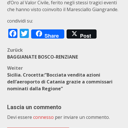
d’Oro al Valor Civile, ferito negli stessi tragici eventi
che hanno visto coinvolto il Maresciallo Giangrande.
condividi su:
Facebook
Twitter
Share
Post
Beitragsnavigation
Zurück
BAGGIANATE BOSCO-RENZIANE
Weiter
Sicilia. Crocetta:”Bocciata vendita azioni
dell’aeroporto di Catania grazie a commissari
nominati dalla Regione”
Lascia un commento
Devi essere
connesso
per inviare un commento.