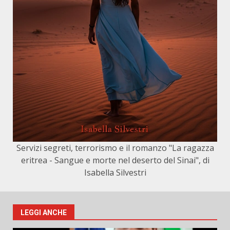
Servizi segreti, terrorismo e il romanzo "La ragazza
eritrea - Sangue e morte nel deserto del Sinai", di
Isabella Silvestri
LEGGI ANCHE