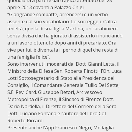
quotidiana a partire dal tragico attentato del 28
aprile 2013 davanti a Palazzo Chigi.
“Giangrande combatte, arrendersi è un verbo
assente dal suo vocabolario. Lo sorregge un’altra
fedeltà, quella di sua figlia Martina, un carabiniere
senza divisa che ha giurato di assisterlo rinunciando
a un lavoro ottenuto dopo anni di precariato. Ora
vive per lui, è diventata il perno di quel che resta di
una famiglia felice”.
Sono intervenuti, moderati dal Dott. Gianni Letta, il
Ministro della Difesa Sen. Roberta Pinotti, l’On. Luca
Lotti Sottosegretario di Stato alla Presidenza del
Consiglio, il Comandante Generale Tullio Del Sette,
S.E. Rev. Card. Giuseppe Betori, Arcivescovo
Metropolita di Firenze, il Sindaco di Firenze Dott.
Dario Nardella, il Direttore del Corriere della Sera
Dott. Luciano Fontana e l’autore del libro Col.
Roberto Riccardi.
Presente anche l’App Francesco Negri, Medaglia