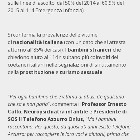
sulle linee di ascolto; dal 50% del 2014 al 60,9% del
2015 al 114 Emergenza Infanzia).
Si conferma la prevalenze delle vittime
di
nazionalità italiana
(con un dato che si attesta
attorno all’85% dei casi). I
bambini stranieri
che
chiedono aiuto al 114 risultano più coinvolti dei
coetanei italiani nelle segnalazioni di sfruttamento
della
prostituzione
e
turismo sessuale
.
“
Per ogni bambino che è vittima di abusi c’è qualcuno
che sa e non parla
”, commenta il
Professor Ernesto
Caffo
,
Neuropsichiatra infantile
e
Presidente di
SOS Il Telefono Azzurro Onlus,
“
Ma i bambini
raccontano. Per questo, da quasi 30 anni esiste Telefono
Azzurro: per raccogliere le loro voci e aiutarli, prima che