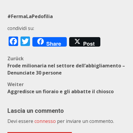
#FermaLaPedofilia
condividi su:
Facebook
Twitter
Share
Post
Beitragsnavigation
Zurück
Frode milionaria nel settore dell’abbigliamento –
Denunciate 30 persone
Weiter
Aggredisce un fioraio e gli abbatte il chiosco
Lascia un commento
Devi essere
connesso
per inviare un commento.