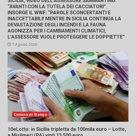
SICILIA, VIDEO DELL’ASSESSORE SAMMARTINO:
“AVANTI CON LA TUTELA DEI CACCIATORI”.
INSORGE IL WWF: “PAROLE SCONCERTANTI E
INACCETTABILI! MENTRE IN SICILIA CONTINUA LA
DEVASTAZIONE DEGLI INCENDI E LA FAUNA
AGONIZZA PER I CAMBIAMENTI CLIMATICI,
L’ASSESSORE VUOLE PROTEGGERE LE DOPPIETTE”
7 Agosto 2026
Comunicati Stampa
10eLotto: in Sicilia tripletta da 100mila euro – Lotto,
a Misilmeri (PA) vinti 13.500 euro