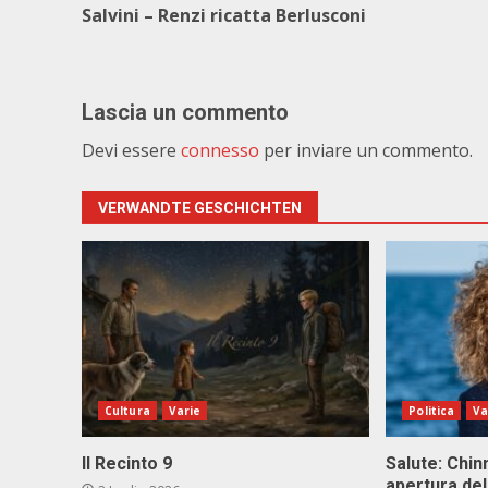
Salvini – Renzi ricatta Berlusconi
Lascia un commento
Devi essere
connesso
per inviare un commento.
VERWANDTE GESCHICHTEN
Cultura
Varie
Politica
Va
Il Recinto 9
Salute: Chinn
apertura del