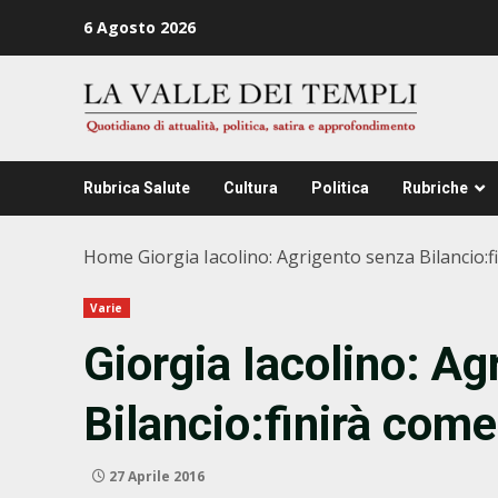
Zum
6 Agosto 2026
Inhalt
springen
Rubrica Salute
Cultura
Politica
Rubriche
Home
Giorgia Iacolino: Agrigento senza Bilancio:
Varie
Giorgia Iacolino: Ag
Bilancio:finirà com
27 Aprile 2016