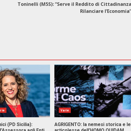
Toninelli (M5S): “Serve il Reddito di Cittadinanz
Rilanciare l’Economia
rie
Varie
ici (PD Sicilia):
AGRIGENTO: la nemesi storica e le
l’Assessora agli Enti
articolesse dell’HOMO QUIDAM