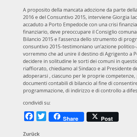
A proposito della mancata adozione da parte della
2016 e del Consuntivo 2015, interviene Giorgia Iaco
accaduto a Porto Empedocle con una crisi finanziar
finanziario, deve preoccupare il Consiglio comuna
Bilancio 2015 e l’assenza dello strumento di pro
consuntivo 2015-testimoniano un’azione politico-a
vorremmo che ad unire il destino di Agrigento a P
decidere in solitudine le sorti dei comuni in quest
riaffiorato, chiediamo al Sindaco e al Presidente 
adoperarsi , ciascuno per le proprie competenze,
documenti contabili di bilancio al fine di consentir
programmazione, di indirizzo e di controllo a difesa
condividi su:
Facebook
Twitter
Share
Post
Beitragsnavigation
Zurück