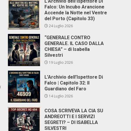
L’Archivio dell’Ispettore Di
Falco: Un Incubo Arancione
Accende la Notte nel Ventre
del Porto (Capitolo 33)
24 Luglio 2026
“GENERALE CONTRO
GENERALE. IL CASO DALLA
CHIESA” – di Isabella
Silvestri
19 Luglio 2026
L’Archivio dell’Ispettore Di
Falco | Capitolo 32: Il
ù
Guardiano del Faro
14 Luglio 2026
COSA SCRIVEVA LA CIA SU
ANDREOTTI E I SERVIZI
SEGRETI? – DI ISABELLA
SILVESTRI