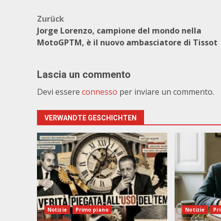
Beitragsnavigation
Zurück
Jorge Lorenzo, campione del mondo nella
MotoGPTM, è il nuovo ambasciatore di Tissot
Lascia un commento
Devi essere
connesso
per inviare un commento.
VERWANDTE GESCHICHTEN
Notizie
Primo piano
Notizie
Pr