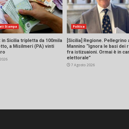
ati Stampa
Politica
in Sicilia tripletta da 100mila
[Sicilia] Regione. Pellegrino 
tto, a Misilmeri (PA) vinti
Mannino “Ignora le basi dei 
uro
fra istizuaioni. Ormai è in 
elettorale”
 2026
7 Agosto 2026