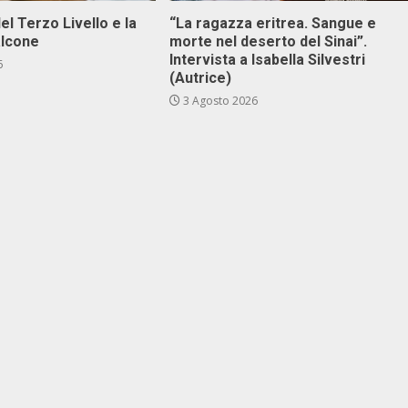
el Terzo Livello e la
“La ragazza eritrea. Sangue e
alcone
morte nel deserto del Sinai”.
Intervista a Isabella Silvestri
6
(Autrice)
3 Agosto 2026