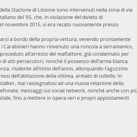
ella Stazione di Lissone sono intervenuti nella zona di via
iano del ’65, che, in violazione del divieto di
nel novembre 2015, si era recato nuovamente presso
ntanarsi a bordo della propria vettura, venendo prontamente
e, i Carabinieri hanno rinvenuto una roncola a serramanico,
 proceduto all’arresto del malfattore, già condannato per
 di atti persecutori, nonché il possesso dell’arma bianca.
za, risalente all’inizio dell’anno, allorquando l’aguzzino
ssi dell’abitazione della vittima, armato di coltello. In
 stalker, mai rassegnatosi ad una nuova relazione della
efonate, messaggi sui social network, nonché anche con pi
ostale, fino a mettere in opera veri e propri appostamenti