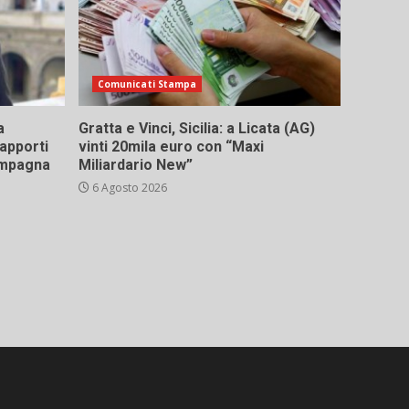
Comunicati Stampa
a
Gratta e Vinci, Sicilia: a Licata (AG)
rapporti
vinti 20mila euro con “Maxi
campagna
Miliardario New”
6 Agosto 2026