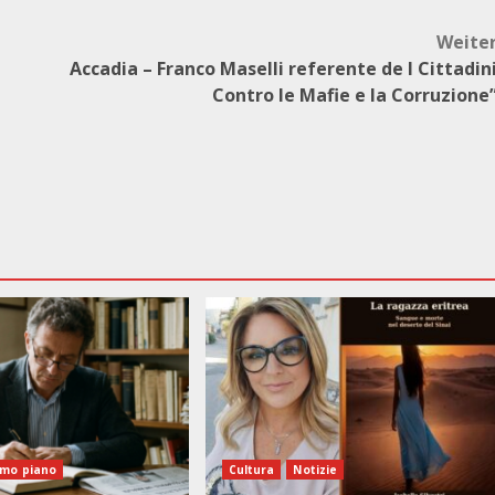
Weite
Accadia – Franco Maselli referente de I Cittadin
Contro le Mafie e la Corruzione
imo piano
Cultura
Notizie