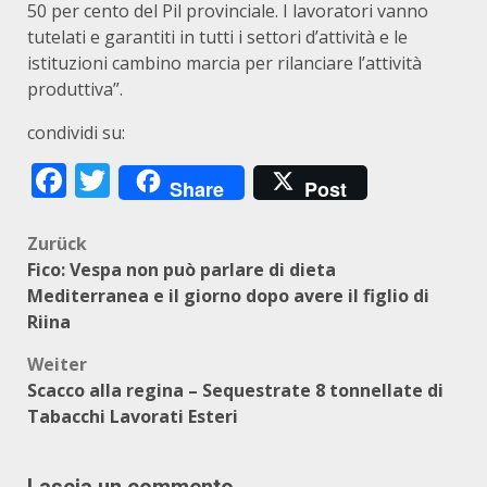
50 per cento del Pil provinciale. I lavoratori vanno
tutelati e garantiti in tutti i settori d’attività e le
istituzioni cambino marcia per rilanciare l’attività
produttiva”.
condividi su:
Facebook
Twitter
Share
Post
Beitragsnavigation
Zurück
Fico: Vespa non può parlare di dieta
Mediterranea e il giorno dopo avere il figlio di
Riina
Weiter
Scacco alla regina – Sequestrate 8 tonnellate di
Tabacchi Lavorati Esteri