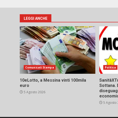
LEGGI ANCHE
Comunicati Stampa
Politica
10eLotto, a Messina vinti 100mila
SanitàXTu
euro
Sottana. 
diseguagl
5 Agosto 2026
economic
5 Agosto