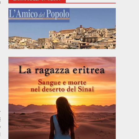
a
r
E
O
I