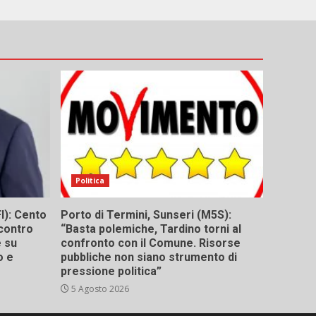
Politica
I): Cento
Porto di Termini, Sunseri (M5S):
contro
“Basta polemiche, Tardino torni al
e su
confronto con il Comune. Risorse
o e
pubbliche non siano strumento di
pressione politica”
5 Agosto 2026