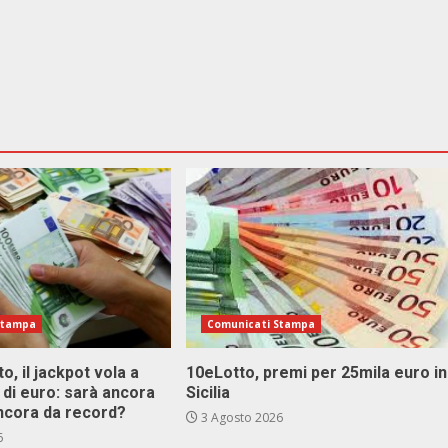
Stampa
Comunicati Stampa
o, il jackpot vola a
10eLotto, premi per 25mila euro in
i di euro: sarà ancora
Sicilia
ncora da record?
3 Agosto 2026
6