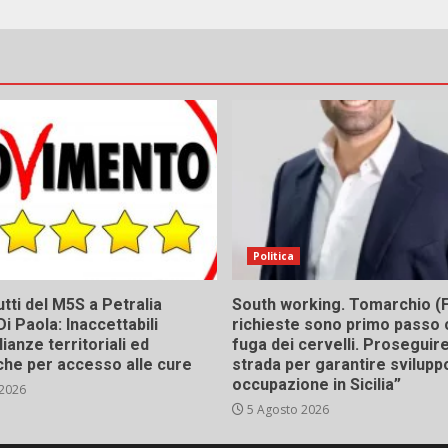
Politica
tti del M5S a Petralia
South working. Tomarchio (F
Di Paola: Inaccettabili
richieste sono primo passo 
ianze territoriali ed
fuga dei cervelli. Proseguir
he per accesso alle cure
strada per garantire svilupp
occupazione in Sicilia”
 2026
5 Agosto 2026