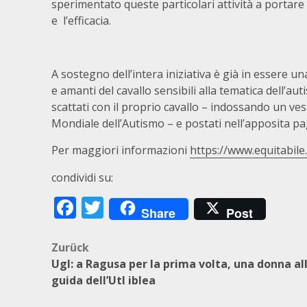
sperimentato queste particolari attività a portare
e l’efficacia.
A sostegno dell’intera iniziativa è già in essere u
e amanti del cavallo sensibili alla tematica dell’a
scattati con il proprio cavallo – indossando un ves
Mondiale dell’Autismo – e postati nell’apposita pa
Per maggiori informazioni
https://www.equitabile.
condividi su:
Facebook
Twitter
Share
Post
Beitragsnavigation
Zurück
Ugl: a Ragusa per la prima volta, una donna al
guida dell’Utl iblea