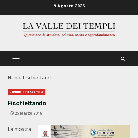
Zum
9 Agosto 2026
Inhalt
springen
PRIMÄRES
MENÜ
Home
Fischiettando
Comunicati Stampa
Fischiettando
25 Marzo 2016
La mostra