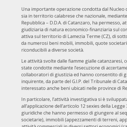
Una importante operazione condotta dal Nucleo di 
sia in territorio calabrese che nazionale, mediante l
Repubblica – D.D.A. di Catanzaro, ha permesso, att
giudiziaria di natura economico-finanziaria sul co
attiva sul territorio di Lamezia Terme (CZ), di s
da numerosi beni mobili, immobili, quote societarie
riconducibili a diverse società.
Le attività svolte dalle fiamme gialle catanzaresi,
state condotte mediante l’esecuzione di accertamenti
collaboratori di giustizia ed hanno consentito di gi
inquirente, da parte del G.I.P. del Tribunale di C
interessato anche beni ubicati nelle province di R
In particolare, l’attività investigativa si è svilup
all’applicazione dell’articolo 12 sexies della Legg
giuridiche che hanno permesso di giungere al sequ
societarie), immobili (appezzamenti di terreni, appa
attività commerciali in diversi settori economici (c