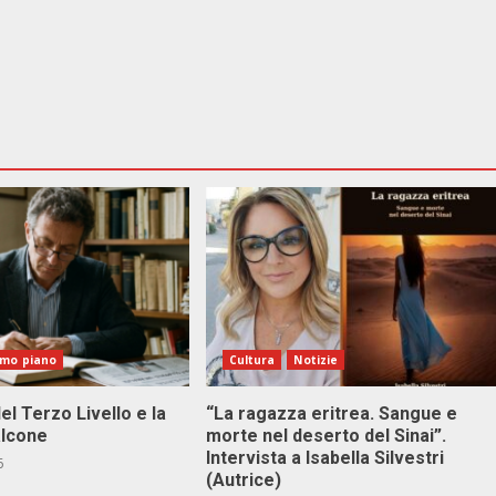
imo piano
Cultura
Notizie
el Terzo Livello e la
“La ragazza eritrea. Sangue e
alcone
morte nel deserto del Sinai”.
Intervista a Isabella Silvestri
6
(Autrice)