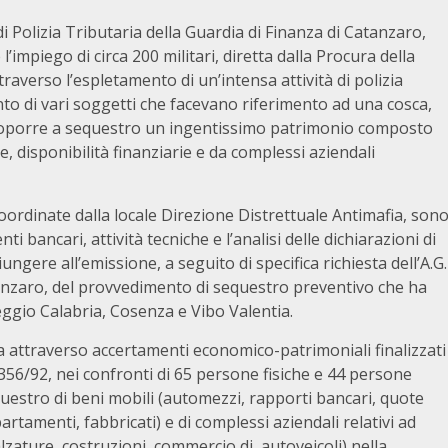
Polizia Tributaria della Guardia di Finanza di Catanzaro,
’impiego di circa 200 militari, diretta dalla Procura della
raverso l’espletamento di un’intensa attività di polizia
nto di vari soggetti che facevano riferimento ad una cosca,
ottoporre a sequestro un ingentissimo patrimonio composto
, disponibilità finanziarie e da complessi aziendali
 coordinate dalla locale Direzione Distrettuale Antimafia, son
 bancari, attività tecniche e l’analisi delle dichiarazioni di
ungere all’emissione, a seguito di specifica richiesta dell’A.G.
atanzaro, del provvedimento di sequestro preventivo che ha
eggio Calabria, Cosenza e Vibo Valentia.
pata attraverso accertamenti economico-patrimoniali finalizzati
e 356/92, nei confronti di 65 persone fisiche e 44 persone
estro di beni mobili (automezzi, rapporti bancari, quote
rtamenti, fabbricati) e di complessi aziendali relativi ad
alzature, costruzioni, commercio di autoveicoli) nella