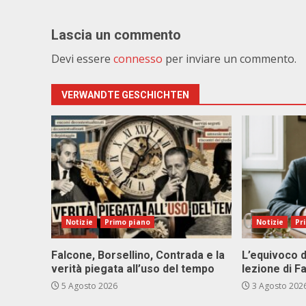
Lascia un commento
Devi essere
connesso
per inviare un commento.
VERWANDTE GESCHICHTEN
Notizie
Primo piano
Notizie
Pr
Falcone, Borsellino, Contrada e la
L’equivoco d
verità piegata all’uso del tempo
lezione di F
5 Agosto 2026
3 Agosto 202