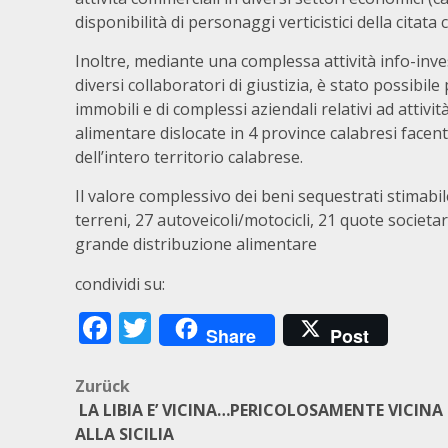
disponibilità di personaggi verticistici della citata 
Inoltre, mediante una complessa attività info-invest
diversi collaboratori di giustizia, è stato possibil
immobili e di complessi aziendali relativi ad atti
alimentare dislocate in 4 province calabresi facent
dell’intero territorio calabrese.
Il valore complessivo dei beni sequestrati stimabile
terreni, 27 autoveicoli/motocicli, 21 quote societar
grande distribuzione alimentare
condividi su:
Facebook
Twitter
Share
Post
Beitragsnavigation
Zurück
LA LIBIA E’ VICINA…PERICOLOSAMENTE VICINA
ALLA SICILIA