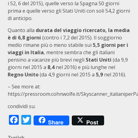
i 52, 6 del 2015), quelle verso la Spagna 50 giorni
prima e quelle verso gli Stati Uniti con soli 54,2 giorni
di anticipo.
Quanto alla
durata del viaggio ricercato, la media
è di 6,8 giorni
(contro i 7,2 del 2015). Il soggiorno
medio rimane più o meno stabile sui
5,5 giorni per i
viaggi in Italia
, mentre sembra che gli italiani
pensino a vacanze più brevi negli
Stati Uniti
(da 9,9
giorni nel 2015 a
8,4
nel 2016) e più lunghe nel
Regno Unito
(da 4,9 giorni nel 2015 a
5,9
nel 2016).
– See more at:
https://pressroom.cohnwolfe.it/Skyscanner_italianipe
condividi su:
Facebook
Twitter
Share
Post
Zurück