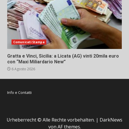
Comunicati Stampa
Gratta e Vinci, Sicilia: a Licata (AG) vinti 20mila euro
con “Maxi Miliardario New”
6 Agosto 2026
Info e Contatti
Urheberrecht © Alle Rechte vorbehalten.
|
DarkNews
von AF themes.