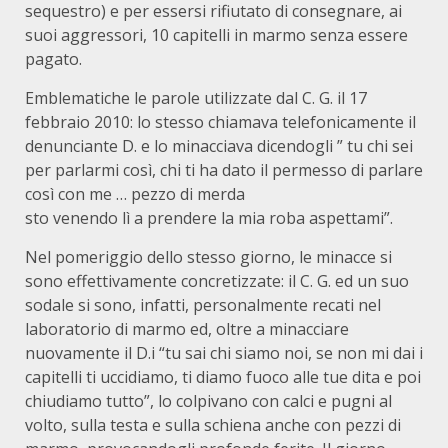
sequestro) e per essersi rifiutato di consegnare, ai
suoi aggressori, 10 capitelli in marmo senza essere
pagato.
Emblematiche le parole utilizzate dal C. G. il 17
febbraio 2010: lo stesso chiamava telefonicamente il
denunciante D. e lo minacciava dicendogli ” tu chi sei
per parlarmi così, chi ti ha dato il permesso di parlare
così con me … pezzo di merda
sto venendo lì a prendere la mia roba aspettami”.
Nel pomeriggio dello stesso giorno, le minacce si
sono effettivamente concretizzate: il C. G. ed un suo
sodale si sono, infatti, personalmente recati nel
laboratorio di marmo ed, oltre a minacciare
nuovamente il D.i “tu sai chi siamo noi, se non mi dai i
capitelli ti uccidiamo, ti diamo fuoco alle tue dita e poi
chiudiamo tutto”, lo colpivano con calci e pugni al
volto, sulla testa e sulla schiena anche con pezzi di