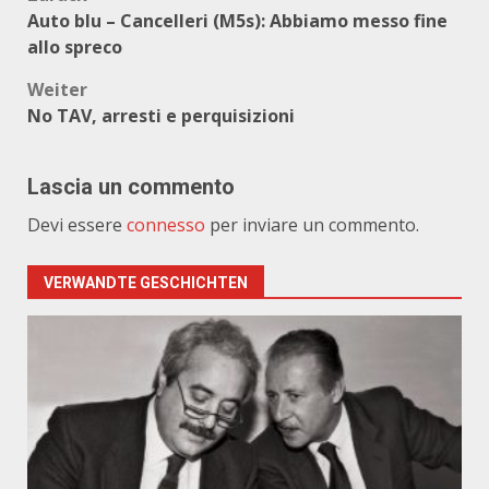
Beitragsnavigation
Auto blu – Cancelleri (M5s): Abbiamo messo fine
allo spreco
Weiter
No TAV, arresti e perquisizioni
Lascia un commento
Devi essere
connesso
per inviare un commento.
VERWANDTE GESCHICHTEN