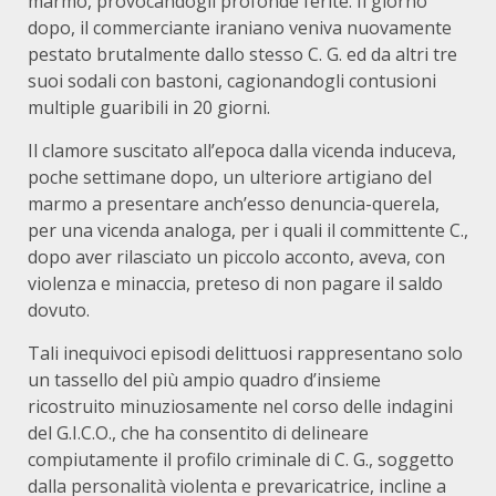
marmo, provocandogli profonde ferite. Il giorno
dopo, il commerciante iraniano veniva nuovamente
pestato brutalmente dallo stesso C. G. ed da altri tre
suoi sodali con bastoni, cagionandogli contusioni
multiple guaribili in 20 giorni.
Il clamore suscitato all’epoca dalla vicenda induceva,
poche settimane dopo, un ulteriore artigiano del
marmo a presentare anch’esso denuncia-querela,
per una vicenda analoga, per i quali il committente C.,
dopo aver rilasciato un piccolo acconto, aveva, con
violenza e minaccia, preteso di non pagare il saldo
dovuto.
Tali inequivoci episodi delittuosi rappresentano solo
un tassello del più ampio quadro d’insieme
ricostruito minuziosamente nel corso delle indagini
del G.I.C.O., che ha consentito di delineare
compiutamente il profilo criminale di C. G., soggetto
dalla personalità violenta e prevaricatrice, incline a