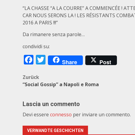
“LA CHASSE “A LA COURRE” A COMMENCÉE ! AT
CAR NOUS SERONS LA ! LES RÉSISTANTS COMB
2016 A PARIS !!!”
Da rimanere senza parole…
condividi su:
Facebook
Twitter
Share
Post
Beitragsnavigation
Zurück
“Social Gossip” a Napoli e Roma
Lascia un commento
Devi essere
connesso
per inviare un commento.
VERWANDTE GESCHICHTEN