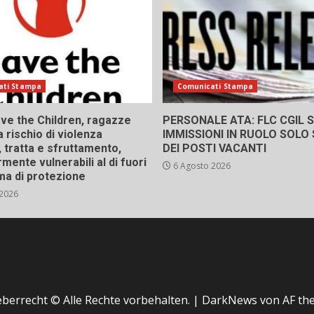
ati Stampa
Comunicati Stampa
ve the Children, ragazze
PERSONALE ATA: FLC CGIL SI
a rischio di violenza
IMMISSIONI IN RUOLO SOLO
 tratta e sfruttamento,
DEI POSTI VACANTI
rmente vulnerabili al di fuori
6 Agosto 2026
ma di protezione
 2026
berrecht © Alle Rechte vorbehalten.
|
DarkNews
von AF th