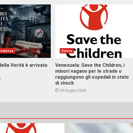
evidenza
Estero
della Verità è arrivato
Venezuela: Save the Children, i
minori vagano per le strade o
raggiungono gli ospedali in stato
6
di shock
29 Giugno 2026