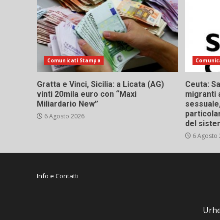
Comunicati Stampa
Comunic
Gratta e Vinci, Sicilia: a Licata (AG)
Ceuta: Sa
vinti 20mila euro con “Maxi
migranti 
Miliardario New”
sessuale,
particola
6 Agosto 2026
del siste
6 Agosto
Info e Contatti
Urhe