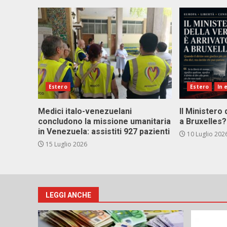
Estero
Estero
In 
Medici italo-venezuelani
Il Ministero 
concludono la missione umanitaria
a Bruxelles?
in Venezuela: assistiti 927 pazienti
10 Luglio 202
15 Luglio 2026
LEGGI ANCHE