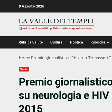
Zum
9 Agosto 2026
Inhalt
springen
Rubrica Salute
Cultura
Politica
Rubriche
Home
Premio giornalistico “Riccardo Tomassetti”: s
Varie
Premio giornalistic
su neurologia e HIV g
2015