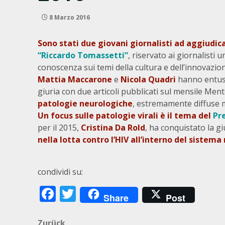
8 Marzo 2016
Sono stati due giovani giornalisti ad aggiudic
“Riccardo Tomassetti”
, riservato ai giornalisti
conoscenza sui temi della cultura e dell’innovazion
Mattia Maccarone
e
Nicola Quadri
hanno entusi
giuria con due articoli pubblicati sul mensile Men
patologie neurologiche
, estremamente diffuse ma 
Un focus sulle patologie virali è il tema del
Pr
per il 2015,
Cristina Da Rold
, ha conquistato la gi
nella lotta contro l’HIV all’interno del sistem
condividi su:
Facebook
Twitter
Share
Post
Zurück