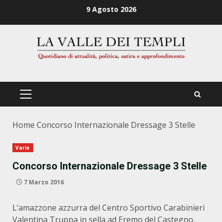
Zum
9 Agosto 2026
Inhalt
springen
PRIMÄRES
MENÜ
Home
Concorso Internazionale Dressage 3 Stelle
Varie
Concorso Internazionale Dressage 3 Stelle
7 Marzo 2016
L’amazzone azzurra del Centro Sportivo Carabinieri
Valentina Truppa in sella ad Eremo del Castegno,