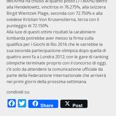
dell’Arma ha chiuso al quarto posto (71.800%) dietro
alla Hendeliowitz, vincitrice in 76.275%, alla svizzera
Birgit Wientzek Plage, seconda con 72.750% e alla
svedese Kristian Von Krusenstierna, terza con il
punteggio di 72.150%.
Alla luce di questi ottimi risultati la carabiniere
lombarda potrebbe aver messo la firma sulla
qualifica per i Giochi di Rio 2016 che le varrebbe la
sua seconda partecipazione olimpica dopo quella di
quattro anni fa a Londra 2012; con le gare di ranking
olimpiche terminate proprio con il concorso di oggi,
c’è solo da attendere la comunicazione ufficiale da
parte della Federazione Internazionale che arriverà
nei primi giorni della prossima settimana.
condividi su:
Facebook
Twitter
Share
Post