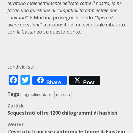
territorio maledettamente delicato come il nostro, io ne
faccio una questione di compatibilità ambientale non
sanitaria”.
E Martina prosegue dicendo: “
Spero di
avere occasione
” a proposito di un eventuale dibattito
con la Cattaneo su questo punto.
condividi su:
Facebook
Twitter
Share
Post
Tags:
agroalimentare
martina
Beitragsnavigation
Zurück
Sequestrati oltre 1200 chilogrammi di hashish
Weiter
L’esercito francese conferma le teorie di Einstein