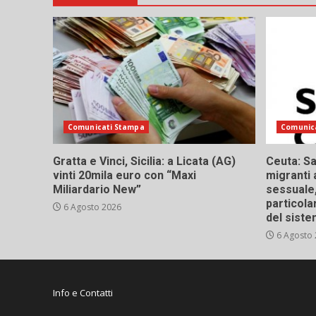
Comunicati Stampa
Comunic
Gratta e Vinci, Sicilia: a Licata (AG)
Ceuta: Sa
vinti 20mila euro con “Maxi
migranti 
Miliardario New”
sessuale,
particola
6 Agosto 2026
del siste
6 Agosto
Info e Contatti