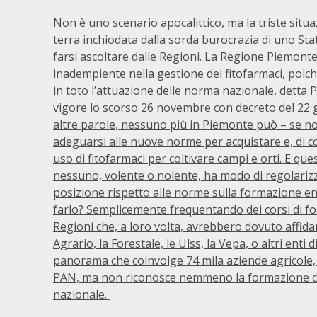
Non è uno scenario apocalittico, ma la triste situ
terra inchiodata dalla sorda burocrazia di uno Sta
farsi ascoltare dalle Regioni.
La Regione Piemont
inadempiente nella gestione dei fitofarmaci, poic
in toto l’attuazione delle norma nazionale, detta 
vigore lo scorso 26 novembre con decreto del 22 
altre parole, nessuno più in Piemonte può – se non 
adeguarsi alle nuove norme per acquistare e, di 
uso di fitofarmaci per coltivare campi e orti. E qu
nessuno, volente o nolente, ha modo di regolarizz
posizione rispetto alle norme sulla formazione e
farlo? Semplicemente frequentando dei corsi di for
Regioni che, a loro volta, avrebbero dovuto affidarl
Agrario, la Forestale, le Ulss, la Vepa, o altri ent
panorama che coinvolge 74 mila aziende agricole, 
PAN, ma non riconosce nemmeno la formazione cer
nazionale.