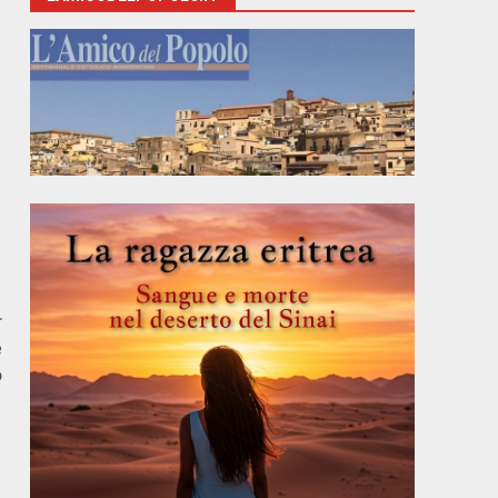
r
e
o