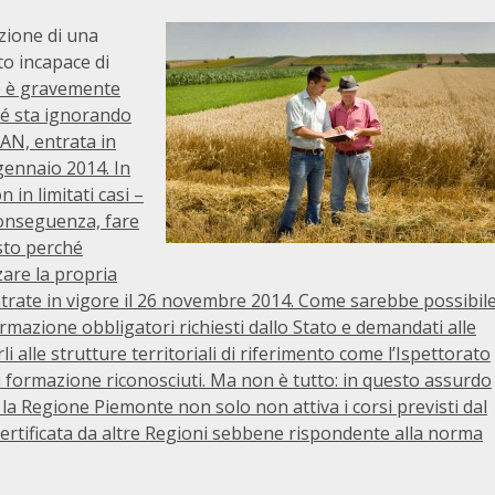
azione di una
to incapace di
e è gravemente
hé sta ignorando
PAN, entrata in
gennaio 2014. In
in limitati casi –
conseguenza, fare
esto perché
are la propria
ntrate in vigore il 26 novembre 2014. Come sarebbe possibil
mazione obbligatori richiesti dallo Stato e demandati alle
i alle strutture territoriali di riferimento come l’Ispettorato
i di formazione riconosciuti. Ma non è tutto: in questo assurdo
la Regione Piemonte non solo non attiva i corsi previsti dal
tificata da altre Regioni sebbene rispondente alla norma