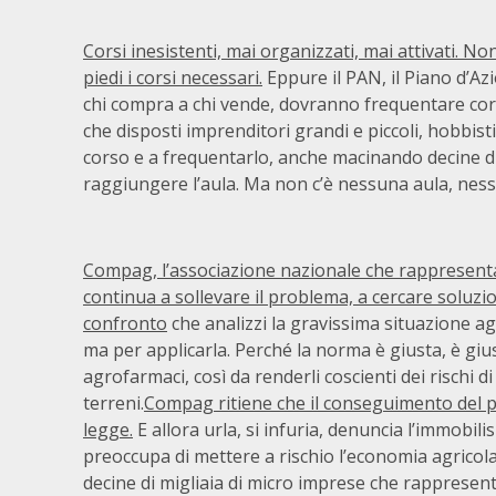
Corsi inesistenti, mai organizzati, mai attivati. 
piedi i corsi necessari.
Eppure il PAN, il Piano d’Azi
chi compra a chi vende, dovranno frequentare corsi
che disposti imprenditori grandi e piccoli, hobbist
corso e a frequentarlo, anche macinando decine di
raggiungere l’aula. Ma non c’è nessuna aula, nessu
Compag, l’associazione nazionale che rappresenta 
continua a sollevare il problema, a cercare soluzion
confronto
che analizzi la gravissima situazione ag
ma per applicarla. Perché la norma è giusta, è giu
agrofarmaci, così da renderli coscienti dei rischi d
terreni.
Compag ritiene che il conseguimento del pa
legge.
E allora urla, si infuria, denuncia l’immob
preoccupa di mettere a rischio l’economia agricola
decine di migliaia di micro imprese che rappresent