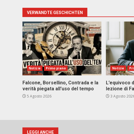
VERWANDTE GESCHICHTEN
Notizie
Primo piano
Notizie
Pr
Falcone, Borsellino, Contrada e la
L’equivoco d
verità piegata all’uso del tempo
lezione di F
5 Agosto 2026
3 Agosto 202
LEGGI ANCHE