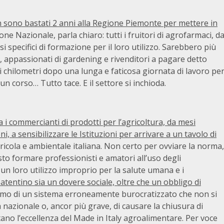
Non sono bastati 2 anni alla Regione Piemonte per mettere in
one Nazionale, parla chiaro: tutti i fruitori di agrofarmaci, d
 specifici di formazione per il loro utilizzo. Sarebbero più
i, appassionati di gardening e rivenditori a pagare detto
 chilometri dopo una lunga e faticosa giornata di lavoro pe
n corso… Tutto tace. E il settore si inchioda.
i commercianti di prodotti per l’agricoltura, da mesi
i, a sensibilizzare le Istituzioni per arrivare a un tavolo di
ricola e ambientale italiana. Non certo per ovviare la norma,
sto formare professionisti e amatori all’uso degli
i un loro utilizzo improprio per la salute umana e i
tentino sia un dovere sociale, oltre che un obbligo di
ilismo di un sistema erroneamente burocratizzato che non si
 nazionale o, ancor più grave, di causare la chiusura di
ano l’eccellenza del Made in Italy agroalimentare. Per voce