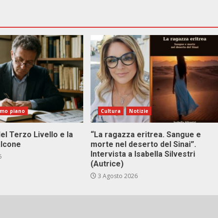
imo piano
Cultura
Notizie
el Terzo Livello e la
“La ragazza eritrea. Sangue e
alcone
morte nel deserto del Sinai”.
Intervista a Isabella Silvestri
6
(Autrice)
3 Agosto 2026