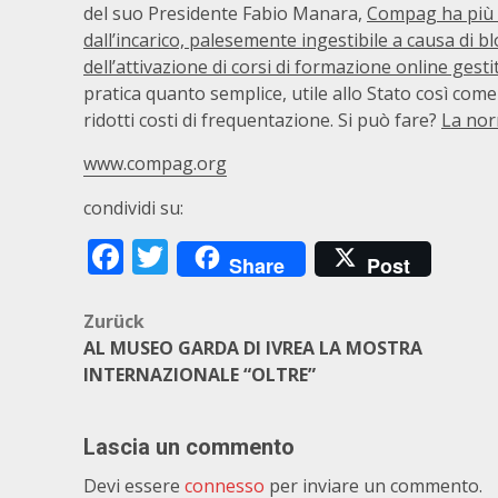
del suo Presidente Fabio Manara,
Compag ha più v
dall’incarico, palesemente ingestibile a causa di blo
dell’attivazione di corsi di formazione online gestit
pratica quanto semplice, utile allo Stato così come a
ridotti costi di frequentazione. Si può fare?
La nor
www.compag.org
condividi su:
Facebook
Twitter
Share
Post
Beitragsnavigation
Zurück
AL MUSEO GARDA DI IVREA LA MOSTRA
INTERNAZIONALE “OLTRE”
Lascia un commento
Devi essere
connesso
per inviare un commento.