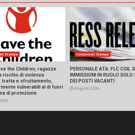
ati Stampa
Comunicati Stampa
ve the Children, ragazze
PERSONALE ATA: FLC CGIL SI
a rischio di violenza
IMMISSIONI IN RUOLO SOLO
 tratta e sfruttamento,
DEI POSTI VACANTI
rmente vulnerabili al di fuori
6 Agosto 2026
ma di protezione
 2026