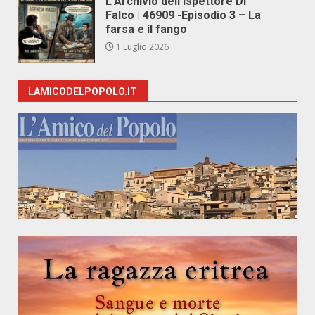
L’Archivio dell’Ispettore Di
Falco | 46909 -Episodio 3 – La
farsa e il fango
1 Luglio 2026
LAMICODELPOPOLO.IT