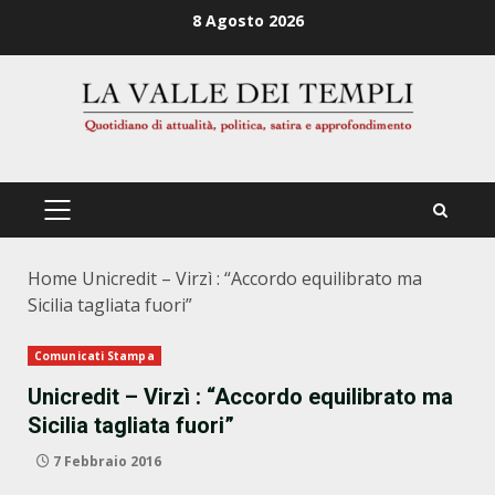
Zum
8 Agosto 2026
Inhalt
springen
PRIMÄRES
MENÜ
Home
Unicredit – Virzì : “Accordo equilibrato ma
Sicilia tagliata fuori”
Comunicati Stampa
Unicredit – Virzì : “Accordo equilibrato ma
Sicilia tagliata fuori”
7 Febbraio 2016