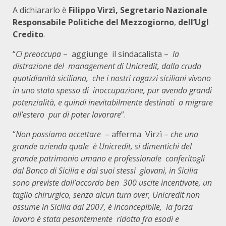
A dichiararlo è
Filippo Virzì, Segretario Nazionale
Responsabile Politiche del Mezzogiorno
,
dell’Ugl
Credito
.
“
Ci preoccupa
– aggiunge il sindacalista –
la
distrazione del management di Unicredit, dalla cruda
quotidianità siciliana, che i nostri ragazzi siciliani vivono
in uno stato spesso di inoccupazione, pur avendo grandi
potenzialità, e quindi inevitabilmente destinati a migrare
all’estero pur di poter lavorare
”.
“
Non possiamo accettare
– afferma Virzì –
che una
grande azienda quale è Unicredit, si dimentichi del
grande patrimonio umano e professionale conferitogli
dal Banco di Sicilia e dai suoi stessi giovani, in Sicilia
sono previste dall’accordo ben 300 uscite incentivate, un
taglio chirurgico, senza alcun turn over, Unicredit non
assume in Sicilia dal 2007, è inconcepibile, la forza
lavoro è stata pesantemente ridotta fra esodi e