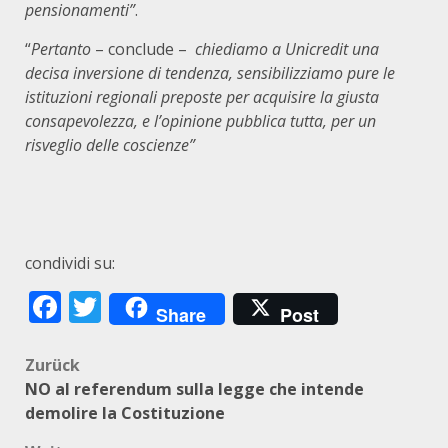
pensionamenti”
.
“
Pertanto
– conclude –
chiediamo a Unicredit una
decisa inversione di tendenza, sensibilizziamo pure le
istituzioni regionali preposte per acquisire la giusta
consapevolezza, e l’opinione pubblica tutta, per un
risveglio delle coscienze”
condividi su:
Facebook
Twitter
Share
Post
Beitragsnavigation
Zurück
NO al referendum sulla legge che intende
demolire la Costituzione