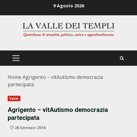
Zum
9 Agosto 2026
Inhalt
springen
PRIMÄRES
MENÜ
Home
Agrigento – vitAutismo democrazia
partecipata
Varie
Agrigento – vitAutismo democrazia
partecipata
28 Gennaio 2016