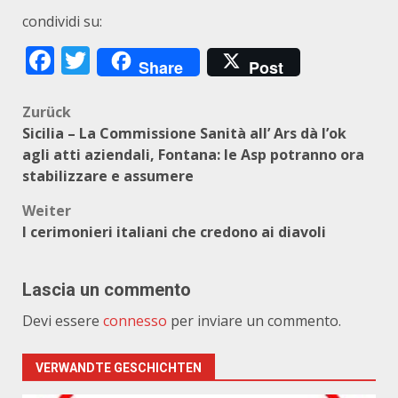
condividi su:
Facebook
Twitter
Share
Post
Beitragsnavigation
Zurück
Sicilia – La Commissione Sanità all’ Ars dà l’ok
agli atti aziendali, Fontana: le Asp potranno ora
stabilizzare e assumere
Weiter
I cerimonieri italiani che credono ai diavoli
Lascia un commento
Devi essere
connesso
per inviare un commento.
VERWANDTE GESCHICHTEN