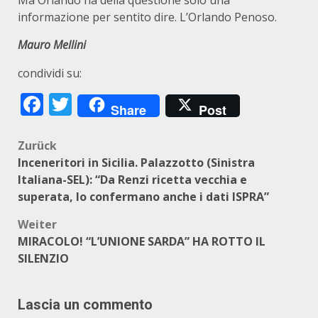
Ma Orlando ha della questione solo una
informazione per sentito dire. L’Orlando Penoso.
Mauro Mellini
condividi su:
Facebook
Twitter
Share
Post
Beitragsnavigation
Zurück
Inceneritori in Sicilia. Palazzotto (Sinistra
Italiana-SEL): “Da Renzi ricetta vecchia e
superata, lo confermano anche i dati ISPRA”
Weiter
MIRACOLO! “L’UNIONE SARDA” HA ROTTO IL
SILENZIO
Lascia un commento