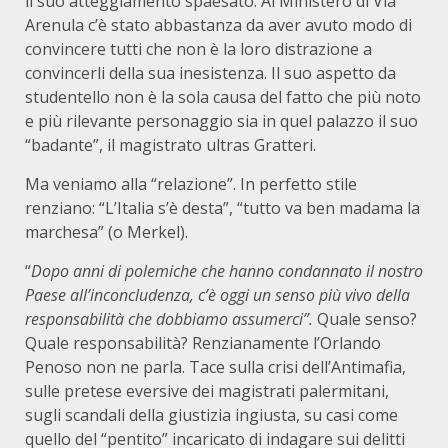
il suo atteggiamento spaesato. Al Ministero di Via
Arenula c’è stato abbastanza da aver avuto modo di
convincere tutti che non è la loro distrazione a
convincerli della sua inesistenza. Il suo aspetto da
studentello non è la sola causa del fatto che più noto
e più rilevante personaggio sia in quel palazzo il suo
“badante”, il magistrato ultras Gratteri.
Ma veniamo alla “relazione”. In perfetto stile
renziano: “L’Italia s’è desta”, “tutto va ben madama la
marchesa” (o Merkel).
“
Dopo anni di polemiche che hanno condannato il nostro
Paese all’inconcludenza, c’è oggi un senso più vivo della
responsabilità che dobbiamo assumerci”.
Quale senso?
Quale responsabilità? Renzianamente l’Orlando
Penoso non ne parla. Tace sulla crisi dell’Antimafia,
sulle pretese eversive dei magistrati palermitani,
sugli scandali della giustizia ingiusta, su casi come
quello del “pentito” incaricato di indagare sui delitti