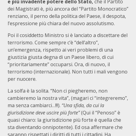
e più invadente potere dello Stato,
che il Partito
dei Magistrati è, più ancora del “Partito Monocratico”
renziano, il perno della politica del Paese, il despota,
l’espressione più chiara del nuovo assolutismo.
Poi il cosiddetto Ministro si è lanciato a discettare del
terrorismo. Come sempre c’è “dell’altro”,
un’emergenza, rispetto ai veri problemi di una
giustizia giusta degna di un Paese libero, di cui
“prioritariamente” occuparsi. Ora, di nuovo, il
terrorismo (internazionale). Non tutti i mali vengono
per nuocere.
La solfa è la solita. “Non ci piegheremo, non
cambieremo la nostra vita”, (magari ci “integreremo”,
ma senza cambiarci…!!!).
“Una sfida, da cui la
giurisdizione deve uscire più forte”
(Qui il “Penoso” è
quasi chiaro: la giurisdizione più forte è quella che
sta diventando onnipotente). Ed osa affermare che
saranno rispettati i diritti di tutti i cittadini. Ha