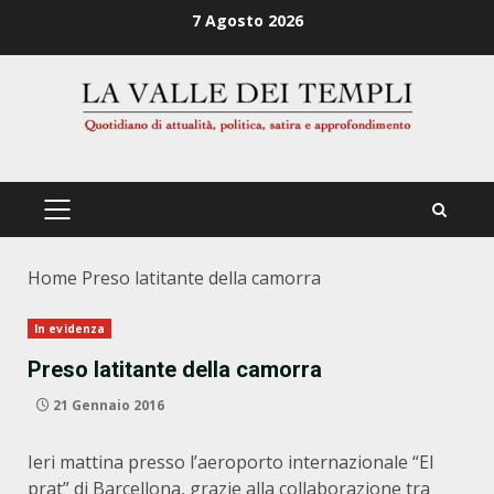
Zum
7 Agosto 2026
Inhalt
springen
PRIMÄRES
MENÜ
Home
Preso latitante della camorra
In evidenza
Preso latitante della camorra
21 Gennaio 2016
Ieri mattina presso l’aeroporto internazionale “El
prat” di Barcellona, grazie alla collaborazione tra