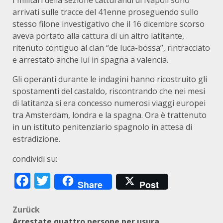
I militari della sezione catturandi di Napoli sono
arrivati sulle tracce del 41enne proseguendo sullo
stesso filone investigativo che il 16 dicembre scorso
aveva portato alla cattura di un altro latitante,
ritenuto contiguo al clan “de luca-bossa”, rintracciato
e arrestato anche lui in spagna a valencia.
Gli operanti durante le indagini hanno ricostruito gli
spostamenti del castaldo, riscontrando che nei mesi
di latitanza si era concesso numerosi viaggi europei
tra Amsterdam, londra e la spagna. Ora è trattenuto
in un istituto penitenziario spagnolo in attesa di
estradizione.
condividi su:
Facebook
Twitter
Share
Post
Beitragsnavigation
Zurück
Arrestate quattro persone per usura