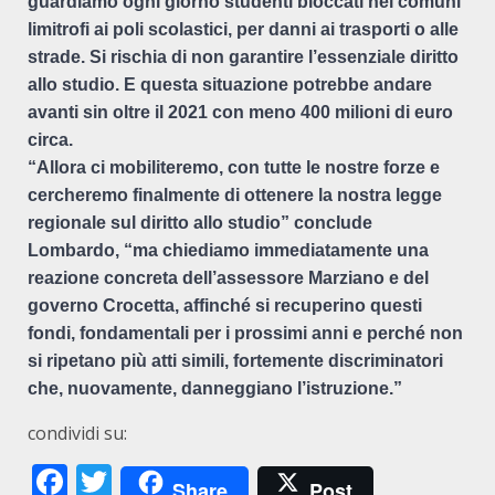
guardiamo ogni giorno studenti bloccati nei comuni
limitrofi ai poli scolastici, per danni ai trasporti o alle
strade. Si rischia di non garantire l’essenziale diritto
allo studio. E questa situazione potrebbe andare
avanti sin oltre il 2021 con meno 400 milioni di euro
circa.
“Allora ci mobiliteremo, con tutte le nostre forze e
cercheremo finalmente di ottenere la nostra legge
regionale sul diritto allo studio” conclude
Lombardo, “ma chiediamo immediatamente una
reazione concreta dell’assessore Marziano e del
governo Crocetta, affinché si recuperino questi
fondi, fondamentali per i prossimi anni e perché non
si ripetano più atti simili, fortemente discriminatori
che, nuovamente, danneggiano l’istruzione.”
condividi su:
Facebook
Twitter
Share
Post