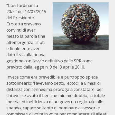
“Con l’ordinanza
20/rif del 14/07/2015
del Presidente
Crocetta eravamo
convinti di aver
messo la parola fine
all’emergenza rifiuti
e finalmente aver
dato il via alla nuova
gestione con l’avvio definitivo delle SRR come
previsto dalla legge n. 9 del 8 aprile 2010.
Invece come era prevedibile e purtroppo spiace
sottolinearlo: ‘l’avevamo detto, eccoci a 6 mesi di
distanza con l’ennesima proroga a constatare, per
chi avesse avuto il ben che minimo dubbio, la totale
inerzia ed inefficienza di un governo regionale allo
sbando, capace soltanto di nominare assessori e
commissari di volta in volta per compiacere gli alleati