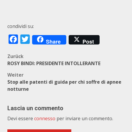
condividi su:
Facebook
Twitter
Share
Post
Beitragsnavigation
Zurück
ROSY BINDI: PRESIDENTE INTOLLERANTE
Weiter
Stop alle patenti di guida per chi soffre di apnee
notturne
Lascia un commento
Devi essere
connesso
per inviare un commento.