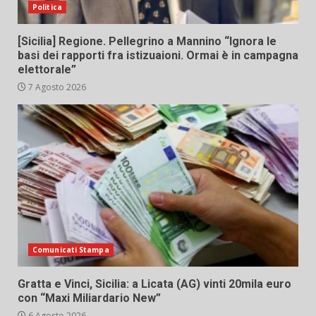
Politica
[Sicilia] Regione. Pellegrino a Mannino “Ignora le
basi dei rapporti fra istizuaioni. Ormai è in campagna
elettorale”
7 Agosto 2026
Comunicati Stampa
Gratta e Vinci, Sicilia: a Licata (AG) vinti 20mila euro
con “Maxi Miliardario New”
6 Agosto 2026