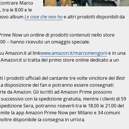
incontrare Marco
ra le 8.00 e le
nuovo album
Le cose che non ho
e altri prodotti disponibili da
e Prime Now un ordine di prodotti contenuti nello store
le 9.00 – hanno ricevuto un omaggio speciale.
su Amazon.it al link
www.amazon.it/marcomengoni
e in una
Amazon.it si tratta del primo store online dedicato a un
 i prodotti ufficiali del cantante tre volte vincitore del
Best
 disposizione dei fan e potranno essere consegnati
erte da Amazon. Gli iscritti ad Amazon Prime possono
o successivo con la spedizione gratuita, mentre i clienti di 59
 Spedizione Sera, potranno riceverli tra le 18.00 le 21.00 del
Tramite la app Amazon Prime Now per Milano e 34 comuni
inoltre disponibile la consegna in un’ora.