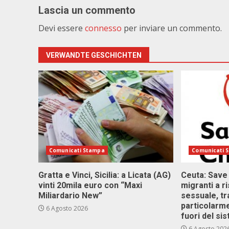
Lascia un commento
Devi essere
connesso
per inviare un commento.
VERWANDTE GESCHICHTEN
Comunicati Stampa
Comunicati 
Gratta e Vinci, Sicilia: a Licata (AG)
Ceuta: Save
vinti 20mila euro con “Maxi
migranti a r
Miliardario New”
sessuale, tr
particolarme
6 Agosto 2026
fuori del si
6 Agosto 202