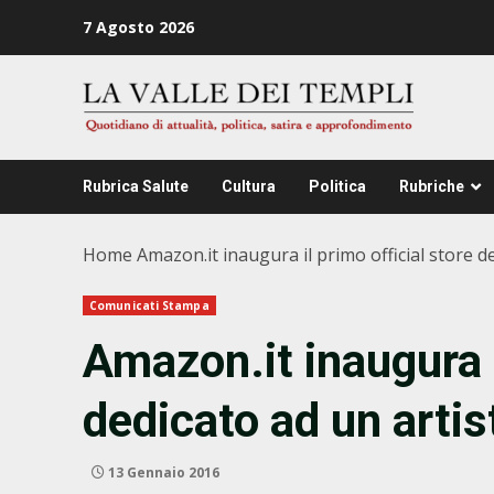
Zum
7 Agosto 2026
Inhalt
springen
Rubrica Salute
Cultura
Politica
Rubriche
Home
Amazon.it inaugura il primo official store d
Comunicati Stampa
Amazon.it inaugura i
dedicato ad un artis
13 Gennaio 2016