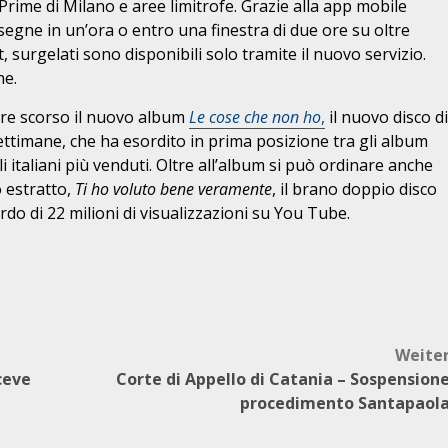
Prime di Milano e aree limitrofe. Grazie alla app mobile
segne in un’ora o entro una finestra di due ore su oltre
t, surgelati sono disponibili solo tramite il nuovo servizio.
ne.
bre scorso il nuovo album
Le cose che non ho
,
il nuovo disco di
settimane, che ha esordito in prima posizione tra gli album
i italiani più venduti. Oltre all’album si può ordinare anche
 estratto,
Ti ho voluto bene veramente
, il brano doppio disco
do di 22 milioni di visualizzazioni su You Tube.
Weite
ceve
Corte di Appello di Catania – Sospension
procedimento Santapaol