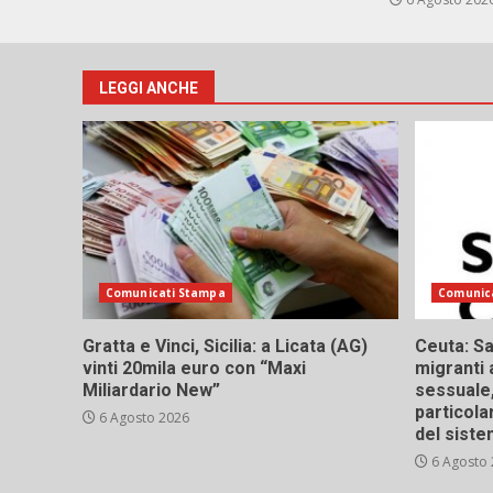
LEGGI ANCHE
Comunicati Stampa
Comunic
Gratta e Vinci, Sicilia: a Licata (AG)
Ceuta: Sa
vinti 20mila euro con “Maxi
migranti 
Miliardario New”
sessuale,
particola
6 Agosto 2026
del siste
6 Agosto