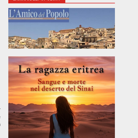
r
e
a