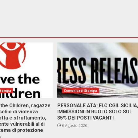
Stampa
Comunicati Stampa
 the Children, ragazze
PERSONALE ATA: FLC CGIL SICILIA
ischio di violenza
IMMISSIONI IN RUOLO SOLO SUL
atta e sfruttamento,
35% DEI POSTI VACANTI
nte vulnerabili al di
6 Agosto 2026
stema di protezione
6