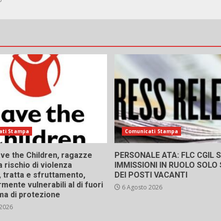
ati Stampa
Comunicati Stampa
ve the Children, ragazze
PERSONALE ATA: FLC CGIL SI
a rischio di violenza
IMMISSIONI IN RUOLO SOLO
 tratta e sfruttamento,
DEI POSTI VACANTI
rmente vulnerabili al di fuori
6 Agosto 2026
ma di protezione
 2026