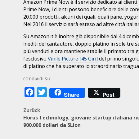
Amazon Prime Now è il servizio dedicato ai clienti 
Prime Now, i clienti possono beneficiare delle con
20.000 prodotti, alcuni dei quali, quali pane, yogur
Nel 2016 il servizio sarà esteso ad altre città italia
Su Amazon.it è inoltre già disponibile dal 4 dicem
inediti del cantautore, doppio platino in sole tre 
più venduti e ora mantiene stabile il primato tra gl
l’esclusivo
Vinile Picture [45 Giri]
del primo singolo
di platino che ha superato lo straordinario traguar
condividi su:
Facebook
Twitter
Share
Post
Beitragsnavigation
Zurück
Horus Technology, giovane startup italiana ri
900.000 dollari da 5Lion