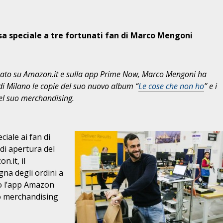
sa speciale a tre fortunati fan di Marco Mengoni
edicato su Amazon.it e sulla app Prime Now, Marco Mengoni ha
i Milano le copie del suo nuovo album “
Le cose che non ho
” e i
el suo merchandising.
ale ai fan di
di apertura del
n.it, il
na degli ordini a
so l’app Amazon
uo merchandising