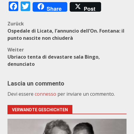
Facebook
Twitter
Share
Post
Beitragsnavigation
Zurück
Ospedale di Licata, l’annuncio dell’On. Fontana: il
punto nascite non chiuderà
Weiter
Ubriaco tenta di devastare sala Bingo,
denunciato
Lascia un commento
Devi essere
connesso
per inviare un commento.
VERWANDTE GESCHICHTEN