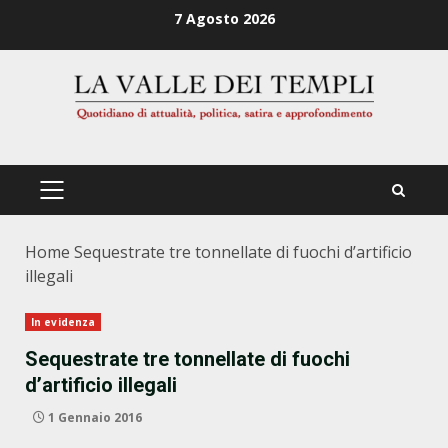
Zum
7 Agosto 2026
Inhalt
springen
PRIMÄRES
MENÜ
Home
Sequestrate tre tonnellate di fuochi d’artificio
illegali
In evidenza
Sequestrate tre tonnellate di fuochi
d’artificio illegali
1 Gennaio 2016