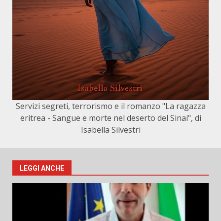
Servizi segreti, terrorismo e il romanzo "La ragazza
eritrea - Sangue e morte nel deserto del Sinai", di
Isabella Silvestri
LEGGI ANCHE