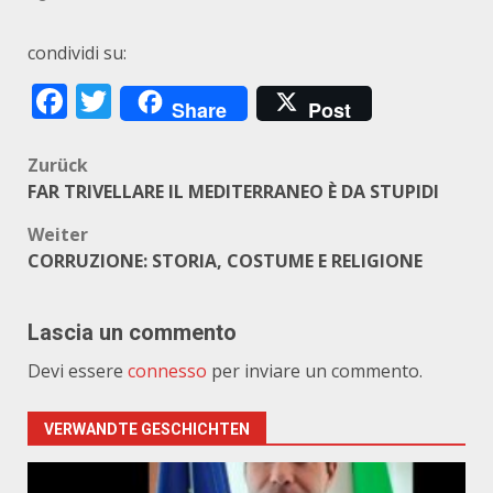
condividi su:
Facebook
Twitter
Share
Post
Beitragsnavigation
Zurück
FAR TRIVELLARE IL MEDITERRANEO È DA STUPIDI
Weiter
CORRUZIONE: STORIA, COSTUME E RELIGIONE
Lascia un commento
Devi essere
connesso
per inviare un commento.
VERWANDTE GESCHICHTEN