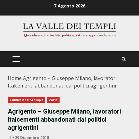
Zum
7 Agosto 2026
Inhalt
springen
PRIMÄRES
MENÜ
Home
Agrigento – Giuseppe Milano, lavoratori
Italcementi abbandonati dai politici agrigentini
Comunicati Stampa
Varie
Agrigento – Giuseppe Milano, lavoratori
Italcementi abbandonati dai politici
agrigentini
29 Dicembre 2015