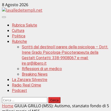
Zum
8 Agosto 2026
Inhalt
springen
Primäres
Menü
Rubrica Salute
Cultura
Politica
Rubriche
Scritti dal destino
Il parere della psicologa – Dott.
Irene Grado Psicologa-Psicoterapeuta della
Gestalt Contatti: 338-9908067 e-mail:
ire.gr@libero.it
Riflessioni di un medico
Breaking News
La Zanzara Silvestre
Radio Real Crime
Podcast
Ricerca
per:
Home
GIULIA GRILLO (M5S): Autismo, stanziato fondo di 5