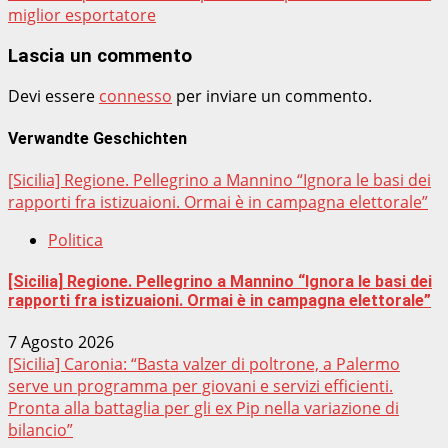
miglior esportatore
Lascia un commento
Devi essere
connesso
per inviare un commento.
Verwandte Geschichten
[Sicilia] Regione. Pellegrino a Mannino “Ignora le basi dei
rapporti fra istizuaioni. Ormai è in campagna elettorale”
Politica
[Sicilia] Regione. Pellegrino a Mannino “Ignora le basi dei
rapporti fra istizuaioni. Ormai è in campagna elettorale”
7 Agosto 2026
[Sicilia] Caronia: “Basta valzer di poltrone, a Palermo
serve un programma per giovani e servizi efficienti.
Pronta alla battaglia per gli ex Pip nella variazione di
bilancio”