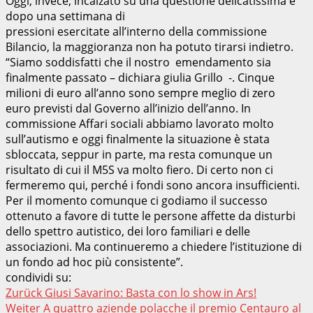
Oggi, invece, incalzato su una questione delicatissima e
dopo una settimana di
pressioni esercitate all’interno della commissione
Bilancio, la maggioranza non ha potuto tirarsi indietro.
“Siamo soddisfatti che il nostro emendamento sia
finalmente passato – dichiara giulia Grillo -. Cinque
milioni di euro all’anno sono sempre meglio di zero
euro previsti dal Governo all’inizio dell’anno. In
commissione Affari sociali abbiamo lavorato molto
sull’autismo e oggi finalmente la situazione è stata
sbloccata, seppur in parte, ma resta comunque un
risultato di cui il M5S va molto fiero. Di certo non ci
fermeremo qui, perché i fondi sono ancora insufficienti.
Per il momento comunque ci godiamo il successo
ottenuto a favore di tutte le persone affette da disturbi
dello spettro autistico, dei loro familiari e delle
associazioni. Ma continueremo a chiedere l’istituzione di
un fondo ad hoc più consistente”.
condividi su:
Beitragsnavigation
Zurück
Giusi Savarino: Basta con lo show in Ars!
Weiter
A quattro aziende polacche il premio Centauro al