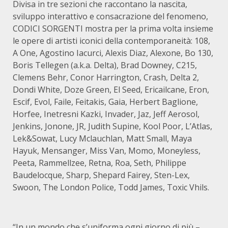
Divisa in tre sezioni che raccontano la nascita,
sviluppo interattivo e consacrazione del fenomeno,
CODICI SORGENTI mostra per la prima volta insieme
le opere di artisti iconici della contemporaneità: 108,
A One, Agostino Iacurci, Alexis Diaz, Alexone, Bo 130,
Boris Tellegen (a.k.a. Delta), Brad Downey, C215,
Clemens Behr, Conor Harrington, Crash, Delta 2,
Dondi White, Doze Green, El Seed, Ericailcane, Eron,
Escif, Evol, Faile, Feitakis, Gaia, Herbert Baglione,
Horfee, Inetresni Kazki, Invader, Jaz, Jeff Aerosol,
Jenkins, Jonone, JR, Judith Supine, Kool Poor, L’Atlas,
Lek&Sowat, Lucy Mclauchlan, Matt Small, Maya
Hayuk, Mensanger, Miss Van, Momo, Moneyless,
Peeta, Rammellzee, Retna, Roa, Seth, Philippe
Baudelocque, Sharp, Shepard Fairey, Sten-Lex,
Swoon, The London Police, Todd James, Toxic Vhils.
“In un mondo che s’uniforma ogni giorno di più –