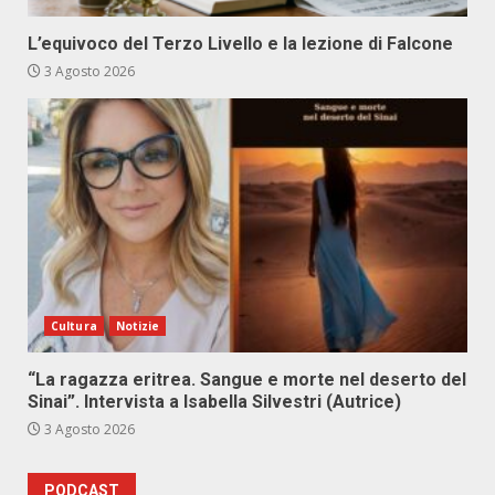
L’equivoco del Terzo Livello e la lezione di Falcone
3 Agosto 2026
Cultura
Notizie
“La ragazza eritrea. Sangue e morte nel deserto del
Sinai”. Intervista a Isabella Silvestri (Autrice)
3 Agosto 2026
PODCAST