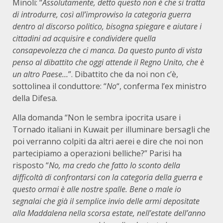
Minoli: “
Assolutamente, detto questo non è che si tratta
di introdurre, così all’improvviso la categoria guerra
dentro al discorso politico, bisogna spiegare e aiutare i
cittadini ad acquisire e condividere quella
consapevolezza che ci manca. Da questo punto di vista
penso al dibattito che oggi attende il Regno Unito, che è
un altro Paese…
”. Dibattito che da noi non c’è,
sottolinea il conduttore: “
No
“, conferma l’ex ministro
della Difesa.
Alla domanda “Non le sembra ipocrita usare i
Tornado italiani in Kuwait per illuminare bersagli che
poi verranno colpiti da altri aerei e dire che noi non
partecipiamo a operazioni belliche?” Parisi ha
risposto “
No, ma credo che fatto lo sconto della
difficoltà di confrontarsi con la categoria della guerra e
questo ormai è alle nostre spalle. Bene o male io
segnalai che già il semplice invio delle armi depositate
alla Maddalena nella scorsa estate, nell’estate dell’anno