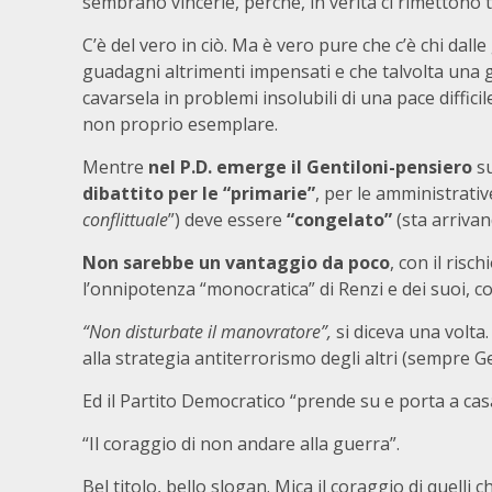
sembrano vincerle, perché, in verità ci rimettono t
C’è del vero in ciò. Ma è vero pure che c’è chi dall
guadagni altrimenti impensati e che talvolta una 
cavarsela in problemi insolubili di una pace difficil
non proprio esemplare.
Mentre
nel P.D. emerge il Gentiloni-pensiero
s
dibattito per le “primarie”
, per le amministrativ
conflittuale
”) deve essere
“congelato”
(sta arriva
Non sarebbe un vantaggio da poco
, con il risc
l’onnipotenza “monocratica” di Renzi e dei suoi, con
“Non disturbate il manovratore”,
si diceva una volta
alla strategia antiterrorismo degli altri (sempre Gen
Ed il Partito Democratico “prende su e porta a casa
“Il coraggio di non andare alla guerra”.
Bel titolo, bello slogan. Mica il coraggio di quelli