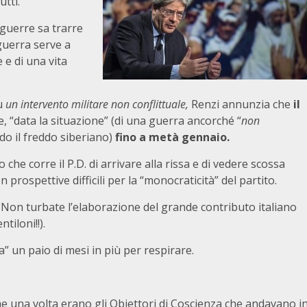
utti.
e guerre sa trarre
guerra serve a
e e di una vita
u
un intervento militare non conflittuale,
Renzi annunzia che
il
e, “data la situazione” (di una guerra ancorché “
non
ndo il freddo siberiano)
fino a metà gennaio.
hio che corre il P.D. di arrivare alla rissa e di vedere scossa
 prospettive difficili per la “monocraticità” del partito.
. Non turbate l’elaborazione del grande contributo italiano
tiloni!!).
” un paio di mesi in più per respirare.
 che una volta erano gli Obiettori di Coscienza che andavano i