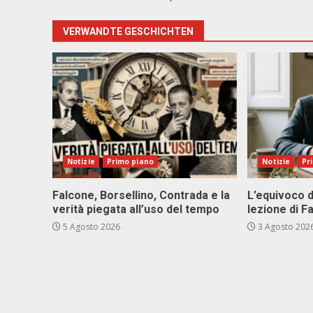
VERWANDTE GESCHICHTEN
Notizie
Primo piano
Notizie
Pr
Falcone, Borsellino, Contrada e la
L’equivoco d
verità piegata all’uso del tempo
lezione di F
5 Agosto 2026
3 Agosto 202