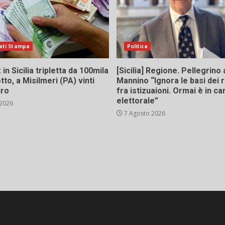
ati Stampa
Politica
in Sicilia tripletta da 100mila
[Sicilia] Regione. Pellegrino 
tto, a Misilmeri (PA) vinti
Mannino “Ignora le basi dei 
uro
fra istizuaioni. Ormai è in 
elettorale”
 2026
7 Agosto 2026