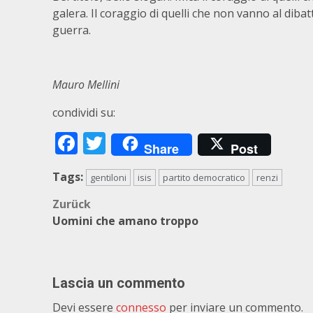
galera. Il coraggio di quelli che non vanno al dibatti
guerra.
Mauro Mellini
condividi su:
Facebook
Twitter
Share
Post
Tags:
gentiloni
isis
partito democratico
renzi
Beitragsnavigation
Zurück
Uomini che amano troppo
Lascia un commento
Devi essere
connesso
per inviare un commento.