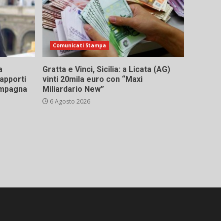
Comunicati Stampa
a
Gratta e Vinci, Sicilia: a Licata (AG)
rapporti
vinti 20mila euro con “Maxi
campagna
Miliardario New”
6 Agosto 2026