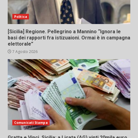
Politica
[Sicilia] Regione. Pellegrino a Mannino “Ignora le
basi dei rapporti fra istizuaioni. Ormai è in campagna
elettorale”
7 Agosto 2026
Comunicati Stampa
Gratta e Vinci, Sicilia: a Licata (AG) vinti 20mila euro