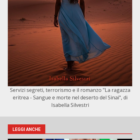
Servizi segreti, terrorismo e il romanzo "La ragazza
eritrea - Sangue e morte nel deserto del Sinai", di
Isabella Silvestri
LEGGI ANCHE