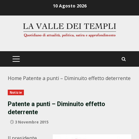
Zum
10 Agosto 2026
Inhalt
springen
PRIMÄRES
MENÜ
Home
Patente a punti – Diminuito effetto deterrente
Notizie
Patente a punti – Diminuito effetto
deterrente
3 Novembre 2015
Il presidente