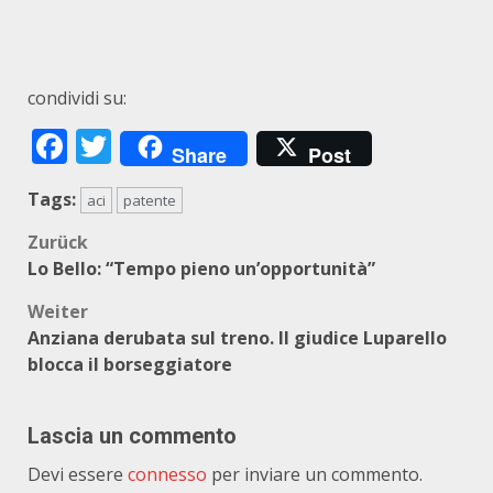
condividi su:
Facebook
Twitter
Share
Post
Tags:
aci
patente
Beitragsnavigation
Zurück
Lo Bello: “Tempo pieno un’opportunità”
Weiter
Anziana derubata sul treno. Il giudice Luparello
blocca il borseggiatore
Lascia un commento
Devi essere
connesso
per inviare un commento.