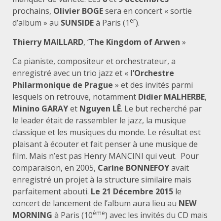
prochains,
Olivier BOGE
sera en concert « sortie
er
d’album » au
SUNSIDE
à Paris (1
).
Thierry MAILLARD
, ‘
The Kingdom of Arwen
»
Ca pianiste, compositeur et orchestrateur, a
enregistré avec un trio jazz et «
l’Orchestre
Philarmonique de Prague
» et des invités parmi
lesquels on retrouve, notamment
Didier MALHERBE
,
Minino GARAY
et
Nguyen LÊ
. Le but recherché par
le leader était de rassembler le jazz, la musique
classique et les musiques du monde. Le résultat est
plaisant à écouter et fait penser à une musique de
film. Mais n’est pas Henry MANCINI qui veut. Pour
comparaison, en 2005,
Carine BONNEFOY
avait
enregistré un projet à la structure similaire mais
parfaitement abouti.
Le 21
Décembre 2015
le
concert de lancement de l’album aura lieu au
NEW
ème
MORNING
à Paris (10
)
avec les invités du CD mais