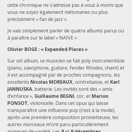
cette chronique ne s’adresse pas à vous à moins que
vous ne soyez également mélomanes ou plus
précisément « fan de jazz ».
Je vais simplement parler de quatre albums parus ou
à paraître sur le label « NAÏVE » :
Olivier BOGE : « Expanded Places »
Sur cet album, ce musicien se fait poly instrumentiste
(piano, saxophone, guitare, Fender Rhodes, chant) et
il est accompagné par de proches compagnons, les
excellents
Nicolas MOREAUX
, contrebasse, et
Karl
JANNUSKA
, batterie. Les invités sont des « amis
d’enfance »,
Guillaume BEGNI
, cor, et
Marion
PONSOT
, violoncelle. Dans cet opus qui laisse
transparaître une influence pop (c’est à la mode),
après une première composition prometteuse, les
autres morceaux m’ont paru particulièrement
manquer de variété. Les
8
et
9 décembres