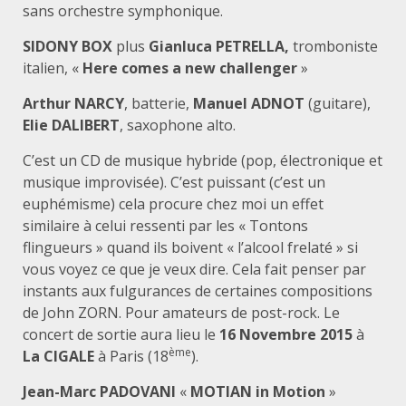
sans orchestre symphonique.
SIDONY BOX
plus
Gianluca PETRELLA,
tromboniste
italien, «
Here comes a new challenger
»
Arthur NARCY
, batterie,
Manuel ADNOT
(guitare),
Elie DALIBERT
, saxophone alto.
C’est un CD de musique hybride (pop, électronique et
musique improvisée). C’est puissant (c’est un
euphémisme) cela procure chez moi un effet
similaire à celui ressenti par les « Tontons
flingueurs » quand ils boivent « l’alcool frelaté » si
vous voyez ce que je veux dire. Cela fait penser par
instants aux fulgurances de certaines compositions
de John ZORN. Pour amateurs de post-rock. Le
concert de sortie aura lieu le
16 Novembre 2015
à
ème
La CIGALE
à Paris (18
).
Jean-Marc PADOVANI
«
MOTIAN in Motion
»