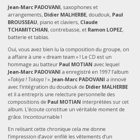
Jean-Marc PADOVANI
, saxophones et
arrangements,
Didier MALHERBE
, doudouk,
Paul
BROUSSEAU
, piano et claviers,
Claude
TCHAMITCHIAN
, contrebasse, et
Ramon LOPEZ
,
batterie et tablas.
Oui, vous avez bien lu la composition du groupe, on
a affaire à une « dream team » ! Le CD est un
hommage au batteur
Paul MOTIAN
avec lequel
Jean-Marc PADOVANI
a enregistré en 1997 l’album
«
Takiya ! Tokaya !
».
Jean-Marc PADOVANI
a innové
avec l’intégration du doudouk de
Didier MALHERBE
et il a entrepris une relecture personnelle des
compositions de
Paul MOTIAN
interprétées sur cet
album. L’écoute constitue un véritable moment de
grâce. Incontournable !
En relisant cette chronique cela me donne
l’impression d’avoir enfilé les vêtements d’un