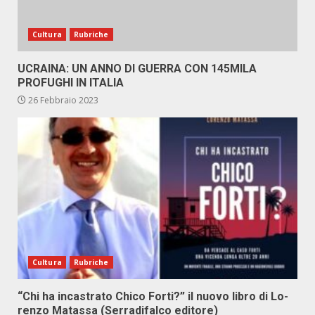
Cultura
Rubriche
UCRAINA: UN ANNO DI GUERRA CON 145MILA
PROFUGHI IN ITALIA
26 Febbraio 2023
Cultura
Rubriche
“Chi ha in­ca­stra­to Chi­co For­ti?” il nuo­vo li­bro di Lo­
ren­zo Ma­tas­sa (Ser­ra­di­fal­co edi­to­re)