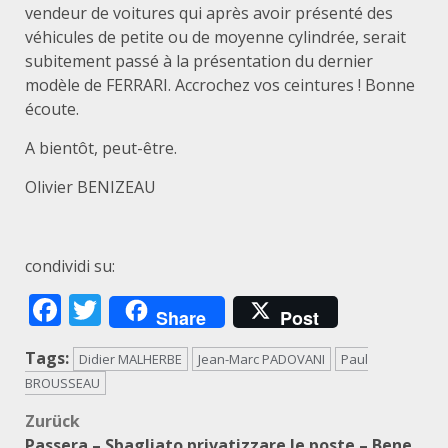
vendeur de voitures qui après avoir présenté des
véhicules de petite ou de moyenne cylindrée, serait
subitement passé à la présentation du dernier
modèle de FERRARI. Accrochez vos ceintures ! Bonne
écoute.
A bientôt, peut-être.
Olivier BENIZEAU
condividi su:
Facebook
Twitter
Share
Post
Tags:
Didier MALHERBE
Jean-Marc PADOVANI
Paul
BROUSSEAU
Beitragsnavigation
Zurück
Passera – Sbagliato privatizzare le poste – Bene