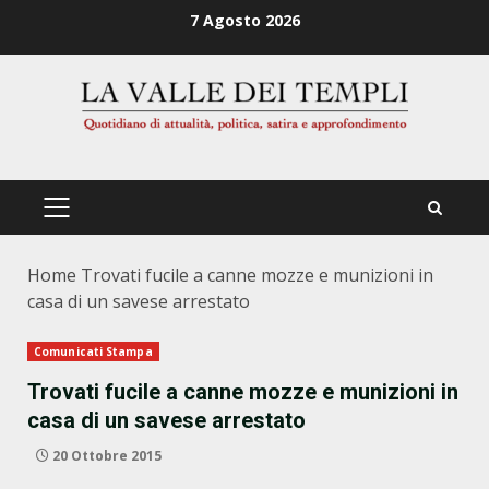
Zum
7 Agosto 2026
Inhalt
springen
PRIMÄRES
MENÜ
Home
Trovati fucile a canne mozze e munizioni in
casa di un savese arrestato
Comunicati Stampa
Trovati fucile a canne mozze e munizioni in
casa di un savese arrestato
20 Ottobre 2015