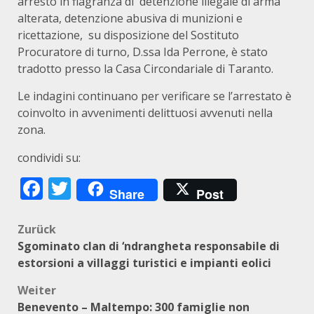
arresto in flagranza di detenzione illegale di arma
alterata, detenzione abusiva di munizioni e
ricettazione, su disposizione del Sostituto
Procuratore di turno, D.ssa Ida Perrone, è stato
tradotto presso la Casa Circondariale di Taranto.
Le indagini continuano per verificare se l’arrestato è
coinvolto in avvenimenti delittuosi avvenuti nella
zona.
condividi su:
Facebook
Twitter
Share
Post
Beitragsnavigation
Zurück
Sgominato clan di ‘ndrangheta responsabile di
estorsioni a villaggi turistici e impianti eolici
Weiter
Benevento – Maltempo: 300 famiglie non