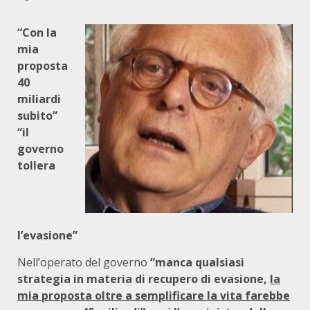
“Con la
mia
proposta
40
miliardi
subito”
“il
governo
tollera
l’evasione”
Nell’operato del governo
“manca qualsiasi
strategia in materia di recupero di evasione,
la
mia proposta oltre a semplificare la vita farebbe