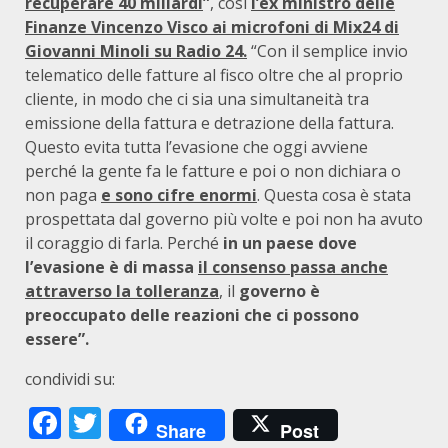
recuperare 40 miliardi
”
, così
l’ex ministro delle
Finanze Vincenzo Visco ai microfoni di Mix24 di
Giovanni Minoli su Radio 24.
“Con il semplice invio
telematico delle fatture al fisco oltre che al proprio
cliente, in modo che ci sia una simultaneità tra
emissione della fattura e detrazione della fattura.
Questo evita tutta l’evasione che oggi avviene
perché la gente fa le fatture e poi o non dichiara o
non paga
e sono cifre enormi
. Questa cosa è stata
prospettata dal governo più volte e poi non ha avuto
il coraggio di farla. Perché
in un paese dove
l’evasione è di massa
il consenso passa anche
attraverso la tolleranza
, il
governo è
preoccupato delle reazioni che ci possono
essere”
.
condividi su:
Facebook
Twitter
Share
Post