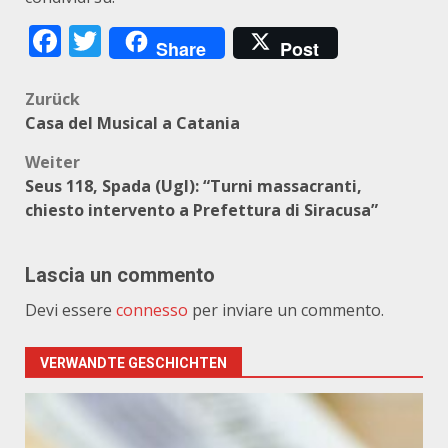
Facebook
Twitter
Share
Post
Beitragsnavigation
Zurück
Casa del Musical a Catania
Weiter
Seus 118, Spada (Ugl): “Turni massacranti,
chiesto intervento a Prefettura di Siracusa”
Lascia un commento
Devi essere
connesso
per inviare un commento.
VERWANDTE GESCHICHTEN