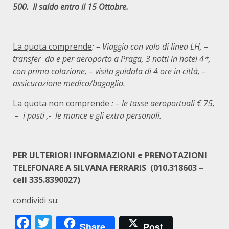
500. Il saldo entro il 15 Ottobre.
La quota comprende
: – Viaggio con volo di linea LH, –
transfer da e per aeroporto a Praga, 3 notti in hotel 4*,
con prima colazione, – visita guidata di 4 ore in città, –
assicurazione medico/bagaglio.
La quota non comprende
: – le tasse aeroportuali € 75,
– i pasti ,- le mance e gli extra personali.
PER ULTERIORI INFORMAZIONI e PRENOTAZIONI
TELEFONARE A SILVANA FERRARIS (010.318603 –
cell 335.8390027)
condividi su:
Facebook
Twitter
Share
Post