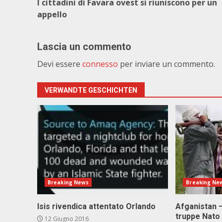
I cittadini di Favara ovest si riuniscono per un
appello
Lascia un commento
Devi essere
connesso
per inviare un commento.
VERWANDTE GESCHICHTEN
Breaking News
Breaking Ne
Isis rivendica attentato Orlando
Afganistan –
truppe Nato
12 Giugno 2016