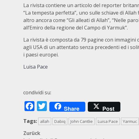
La rivista contiene un articolo del reporter britann
“La tempesta perfetta”, uno sulle schiave di Alla
altro ancora come “Gli alleati di Allah”, “Nelle paro
all’Emiro della regione del Campo di Yarmuk”.
La rivista è composta da 79 pagine con immagini 
agli USA di un attentato senza precedenti ed i soliti
i paesi europei.
Luisa Pace
condividi su:
Facebook
Twitter
Share
Post
Tags:
allah
Dabiq
John Cantlie
Luisa Pace
Yarmuc
Beitragsnavigation
Zurück