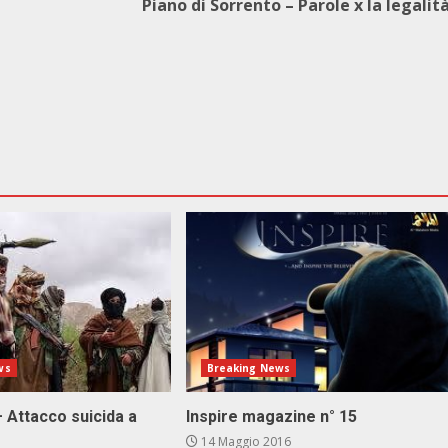
Piano di Sorrento – Parole x la legalit
ws
Breaking News
 Attacco suicida a
Inspire magazine n° 15
14 Maggio 2016