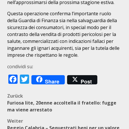
nell’approssimarsi della prossima stagione estiva.
Questa operazione conferma l’importante ruolo
della Guardia di Finanza sia nella salvaguardia della
sicurezza dei consumatori, in special modo per il
contrasto della vendita di prodotti pericolosi per la
salute, commercializzati con indicazioni fallaci per
ingannare gli ignari acquirenti, sia per la tutela delle
imprese che rispettano le regole.
condividi su:
Facebook
Twitter
Share
Post
Beitragsnavigation
Zurück
Furiosa lite, 20enne accoltella il fratello: fugge
ma viene arrestato
Weiter
Reggio Calabria – Sequestrati beni per un valore