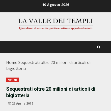
Zum
10 Agosto 2026
Inhalt
springen
PRIMÄRES
MENÜ
Home
Sequestrati oltre 20 milioni di articoli di
bigiotteria
Notizie
Sequestrati oltre 20 milioni di articoli di
bigiotteria
26 Aprile 2015