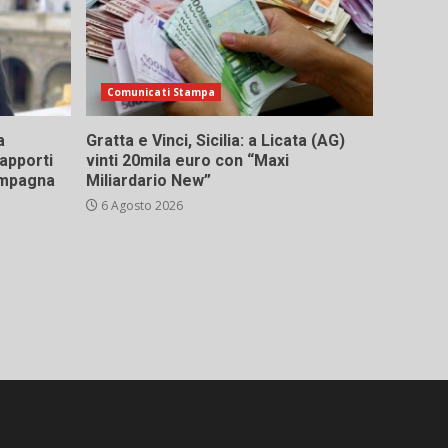
Comunicati Stampa
a
Gratta e Vinci, Sicilia: a Licata (AG)
rapporti
vinti 20mila euro con “Maxi
campagna
Miliardario New”
6 Agosto 2026