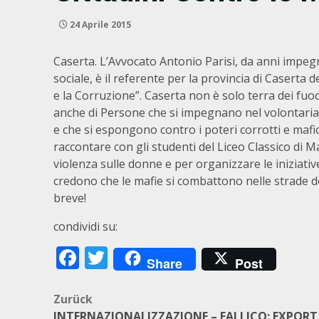
24 Aprile 2015
Caserta. L’Avvocato Antonio Parisi, da anni impeg
sociale, è il referente per la provincia di Caserta d
e la Corruzione”. Caserta non è solo terra dei fuo
anche di Persone che si impegnano nel volontar
e che si espongono contro i poteri corrotti e mafios
raccontare con gli studenti del Liceo Classico di M
violenza sulle donne e per organizzare le iniziati
credono che le mafie si combattono nelle strade dell
breve!
condividi su:
Facebook
Twitter
Share
Post
Beitragsnavigation
Zurück
INTERNAZIONALIZZAZIONE – FALLICO: EXPORT