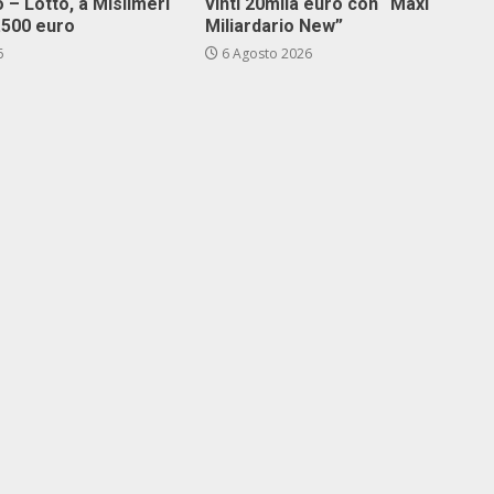
 – Lotto, a Misilmeri
vinti 20mila euro con “Maxi
3.500 euro
Miliardario New”
6
6 Agosto 2026