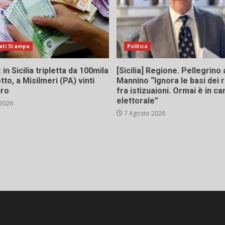
ati Stampa
Politica
in Sicilia tripletta da 100mila
[Sicilia] Regione. Pellegrino 
tto, a Misilmeri (PA) vinti
Mannino “Ignora le basi dei 
uro
fra istizuaioni. Ormai è in 
elettorale”
 2026
7 Agosto 2026