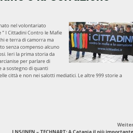
nato nel volontariato
e ” I Cittadini Contro le Mafie
chi e terra di camorra ma
iato senza compenso alcuno
i. Ieri la prima storia da
arcianise per parlare di
ve a sostegno di quanti
e città e non nei salotti mediatici. Le altre 999 storie a
Weite
LNS/INFN – TECHNART: A Catania il più important