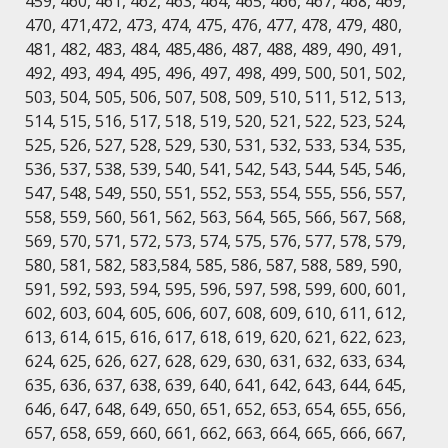
459, 460, 461, 462, 463, 464, 465, 466, 467, 468, 469,
470, 471,472, 473, 474, 475, 476, 477, 478, 479, 480,
481, 482, 483, 484, 485,486, 487, 488, 489, 490, 491,
492, 493, 494, 495, 496, 497, 498, 499, 500, 501, 502,
503, 504, 505, 506, 507, 508, 509, 510, 511, 512, 513,
514, 515, 516, 517, 518, 519, 520, 521, 522, 523, 524,
525, 526, 527, 528, 529, 530, 531, 532, 533, 534, 535,
536, 537, 538, 539, 540, 541, 542, 543, 544, 545, 546,
547, 548, 549, 550, 551, 552, 553, 554, 555, 556, 557,
558, 559, 560, 561, 562, 563, 564, 565, 566, 567, 568,
569, 570, 571, 572, 573, 574, 575, 576, 577, 578, 579,
580, 581, 582, 583,584, 585, 586, 587, 588, 589, 590,
591, 592, 593, 594, 595, 596, 597, 598, 599, 600, 601,
602, 603, 604, 605, 606, 607, 608, 609, 610, 611, 612,
613, 614, 615, 616, 617, 618, 619, 620, 621, 622, 623,
624, 625, 626, 627, 628, 629, 630, 631, 632, 633, 634,
635, 636, 637, 638, 639, 640, 641, 642, 643, 644, 645,
646, 647, 648, 649, 650, 651, 652, 653, 654, 655, 656,
657, 658, 659, 660, 661, 662, 663, 664, 665, 666, 667,