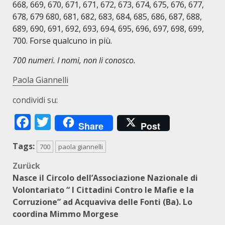
668, 669, 670, 671, 671, 672, 673, 674, 675, 676, 677,
678, 679 680, 681, 682, 683, 684, 685, 686, 687, 688,
689, 690, 691, 692, 693, 694, 695, 696, 697, 698, 699,
700. Forse qualcuno in più.
700 numeri. I nomi, non li conosco.
Paola Giannelli
condividi su:
Facebook
Twitter
Share
Post
Tags:
700
paola giannelli
Beitragsnavigation
Zurück
Nasce il Circolo dell’Associazione Nazionale di
Volontariato “ I Cittadini Contro le Mafie e la
Corruzione” ad Acquaviva delle Fonti (Ba). Lo
coordina Mimmo Morgese