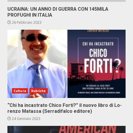
UCRAINA: UN ANNO DI GUERRA CON 145MILA
PROFUGHI IN ITALIA
26 Febbraio 2023
Cultura
Rubriche
“Chi ha in­ca­stra­to Chi­co For­ti?” il nuo­vo li­bro di Lo­
ren­zo Ma­tas­sa (Ser­ra­di­fal­co edi­to­re)
24 Gennaio 2023