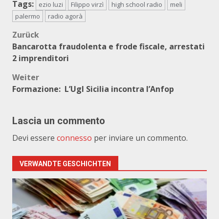
Tags:
ezio luzi
Filippo virzì
high school radio
meli
palermo
radio agorà
Beitragsnavigation
Zurück
Bancarotta fraudolenta e frode fiscale, arrestati
2 imprenditori
Weiter
Formazione: L’Ugl Sicilia incontra l’Anfop
Lascia un commento
Devi essere
connesso
per inviare un commento.
VERWANDTE GESCHICHTEN