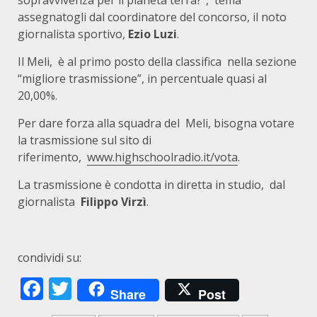
sopravvivenza per il pianeta terra?”, tema
assegnatogli dal coordinatore del concorso, il noto
giornalista sportivo,
Ezio Luzi
.
Il Meli, è al primo posto della classifica nella sezione
“migliore trasmissione”, in percentuale quasi al
20,00%.
Per dare forza alla squadra del Meli, bisogna votare
la trasmissione sul sito di
riferimento,
www.highschoolradio.it/vota
.
La trasmissione è condotta in diretta in studio, dal
giornalista
Filippo Virzì
.
condividi su:
Facebook
Twitter
Share
Post