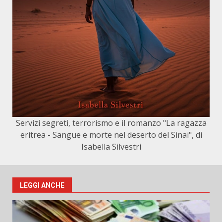
Servizi segreti, terrorismo e il romanzo "La ragazza
eritrea - Sangue e morte nel deserto del Sinai", di
Isabella Silvestri
LEGGI ANCHE