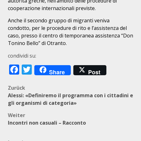
autorità greche, nell’ambito delle procedure di
cooperazione internazionali previste.
Anche il secondo gruppo di migranti veniva
condotto, per le procedure di rito e l’assistenza del
caso, presso il centro di temporanea assistenza “Don
Tonino Bello” di Otranto.
condividi su:
Facebook
Twitter
Share
Post
Beitragsnavigation
Zurück
Alessi: «Definiremo il programma con i cittadini e
gli organismi di categoria»
Weiter
Incontri non casuali – Racconto