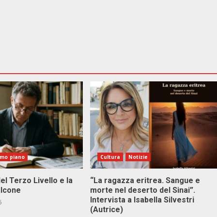
imo piano
Cultura
Notizie
el Terzo Livello e la
“La ragazza eritrea. Sangue e
alcone
morte nel deserto del Sinai”.
Intervista a Isabella Silvestri
6
(Autrice)