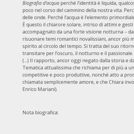
Biogra­fia d’acqua
perché l’identità è liquida, qual
poco nel corso del cammino della nostra vita. Perc
delle onde. Perché l’acqua è l’elemento primordiale
È questo il chiarore solare, intriso di attimi e ges
accompagnato da una forte visione notturna – data
risuonare temi romantici novalissiani, ancor più 
spirito al circolo del tempo. Si tratta del suo rit
transitare per l’oscuro, il notturno e il passionale.
(…) Il rapporto, ancor oggi negato dalla storia e da
Tematica attualissima che richiama per di più a un
competitive e poco produttive, nonché atto a pro
chiamata semplicemente amore, e che Chiara invoca
Enrico Mariani).
Nota biografica: