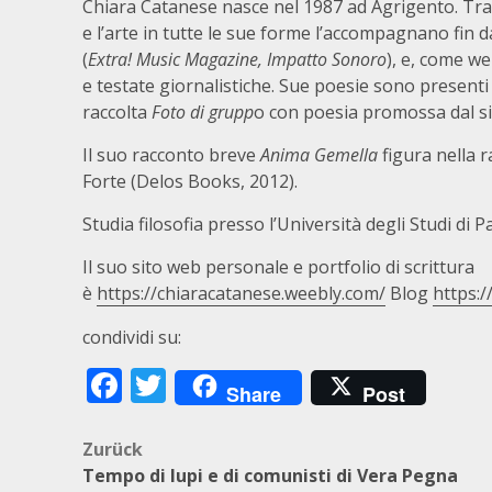
Chiara Catanese nasce nel 1987 ad Agrigento. Tra i s
e l’arte in tutte le sue forme l’accompagnano fin 
(
Extra! Music Magazine, Impatto Sonoro
), e, come we
e testate giornalistiche. Sue poesie sono presenti
raccolta
Foto di grupp
o con poesia promossa dal s
Il suo racconto breve
Anima Gemella
figura nella r
Forte (Delos Books, 2012).
Studia filosofia presso l’Università degli Studi di 
Il suo sito web personale e portfolio di scrittura
è
https://chiaracatanese.weebly.com/
Blog
https:/
condividi su:
Facebook
Twitter
Share
Post
Beitragsnavigation
Zurück
Tempo di lupi e di comunisti di Vera Pegna