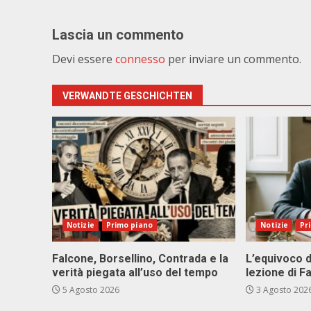
Lascia un commento
Devi essere
connesso
per inviare un commento.
VERWANDTE GESCHICHTEN
Notizie
Primo piano
Notizie
Pr
Falcone, Borsellino, Contrada e la
L’equivoco d
verità piegata all’uso del tempo
lezione di F
5 Agosto 2026
3 Agosto 202