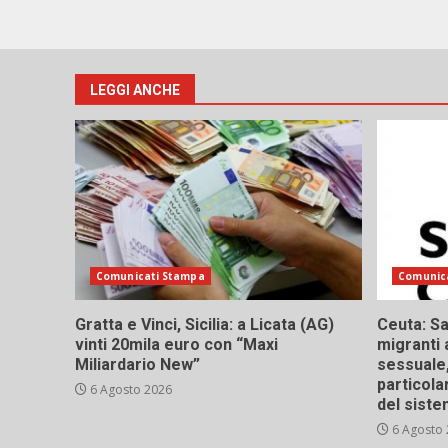
LEGGI ANCHE
Comunicati Stampa
Comunic
Gratta e Vinci, Sicilia: a Licata (AG)
Ceuta: Sa
vinti 20mila euro con “Maxi
migranti 
Miliardario New”
sessuale,
particola
6 Agosto 2026
del siste
6 Agosto