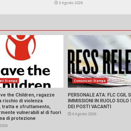
3 Agosto 2026
ati Stampa
Comunicati Stampa
ve the Children, ragazze
PERSONALE ATA: FLC CGIL SI
a rischio di violenza
IMMISSIONI IN RUOLO SOLO
 tratta e sfruttamento,
DEI POSTI VACANTI
rmente vulnerabili al di fuori
6 Agosto 2026
ma di protezione
 2026