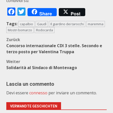
condividi su:
Facebook
Twitter
Share
Post
Tags:
capalbio
Gaudì
Il giardino dei tarocchi
maremma
Mostri bomarzo
Rodocarda
Beitragsnavigation
Zurück
Concorso internazionale CDI 3 stelle. Secondo e
terzo posto per Valentina Truppa
Weiter
Solidarità al Sindaco di Montevago
Lascia un commento
Devi essere
connesso
per inviare un commento.
VERWANDTE GESCHICHTEN