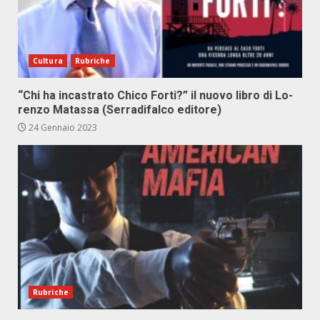
Cultura
Rubriche
“Chi ha in­ca­stra­to Chi­co For­ti?” il nuo­vo li­bro di Lo­
ren­zo Ma­tas­sa (Ser­ra­di­fal­co edi­to­re)
24 Gennaio 2023
Rubriche