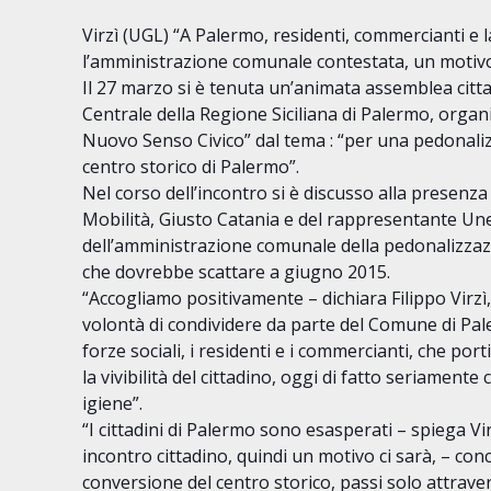
Virzì (UGL) “A Palermo, residenti, commercianti e 
l’amministrazione comunale contestata, un motivo 
Il 27 marzo si è tenuta un’animata assemblea citta
Centrale della Regione Siciliana di Palermo, orga
Nuovo Senso Civico” dal tema : “per una pedonali
centro storico di Palermo”.
Nel corso dell’incontro si è discusso alla presenza
Mobilità, Giusto Catania e del rappresentante Unesc
dell’amministrazione comunale della pedonalizzazi
che dovrebbe scattare a giugno 2015.
“Accogliamo positivamente – dichiara Filippo Virzì, 
volontà di condividere da parte del Comune di Pal
forze sociali, i residenti e i commercianti, che port
la vivibilità del cittadino, oggi di fatto seriamen
igiene”.
“I cittadini di Palermo sono esasperati – spiega V
incontro cittadino, quindi un motivo ci sarà, – co
conversione del centro storico, passi solo attrave