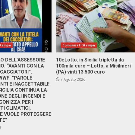
Stampa
Comunicati Stampa
DEO DELL’ASSESSORE
10eLotto: in Sicilia tripletta da
: “AVANTI CON LA
100mila euro – Lotto, a Misilmeri
 CACCIATORI”.
(PA) vinti 13.500 euro
 WWF: “PAROLE
7 Agosto 2026
TI E INACCETTABILI!
SICILIA CONTINUA LA
NE DEGLI INCENDI E
GONIZZA PER I
I CLIMATICI,
RE VUOLE PROTEGGERE
TE”
6