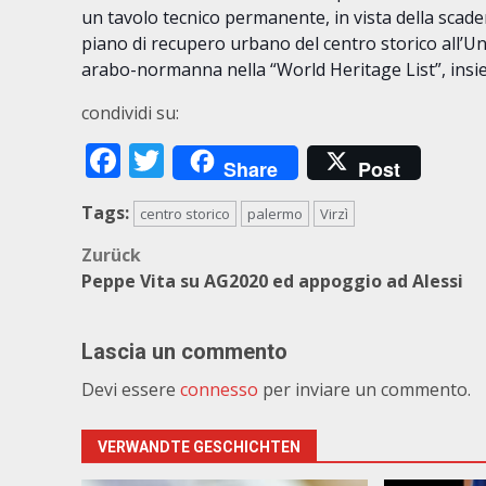
un tavolo tecnico permanente, in vista della scade
piano di recupero urbano del centro storico all’Un
arabo-normanna nella “World Heritage List”, insiem
condividi su:
Facebook
Twitter
Share
Post
Tags:
centro storico
palermo
Virzì
Beitragsnavigation
Zurück
Peppe Vita su AG2020 ed appoggio ad Alessi
Lascia un commento
Devi essere
connesso
per inviare un commento.
VERWANDTE GESCHICHTEN