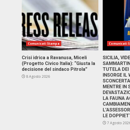
Comunicati Stampa
Comunicati 
Crisi idrica a Ravanusa, Miceli
SICILIA, VI
(Progetto Civico Italia): “Giusta la
SAMMARTINO
decisione del sindaco Pitrola”
TUTELA DEI
INSORGE IL
8 Agosto 2026
SCONCERTAN
MENTRE IN 
DEVASTAZIO
LA FAUNA A
CAMBIAMENT
L’ASSESSO
LE DOPPIET
7 Agosto 202