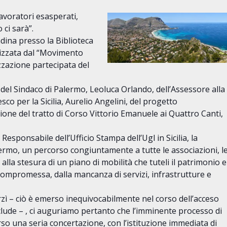
lavoratori esasperati,
ci sarà”.
dina presso la Biblioteca
nizzata dal “Movimento
zzazione partecipata del
 del Sindaco di Palermo, Leoluca Orlando, dell’Assessore alla
o per la Sicilia, Aurelio Angelini, del progetto
one del tratto di Corso Vittorio Emanuele ai Quattro Canti,
Responsabile dell’Ufficio Stampa dell’Ugl in Sicilia, la
ermo, un percorso congiuntamente a tutte le associazioni, l
i alla stesura di un piano di mobilità che tuteli il patrimonio e
te compromessa, dalla mancanza di servizi, infrastrutture e
irzì – ciò è emerso inequivocabilmente nel corso dell’acceso
nclude – , ci auguriamo pertanto che l’imminente processo di
rso una seria concertazione, con l’istituzione immediata di