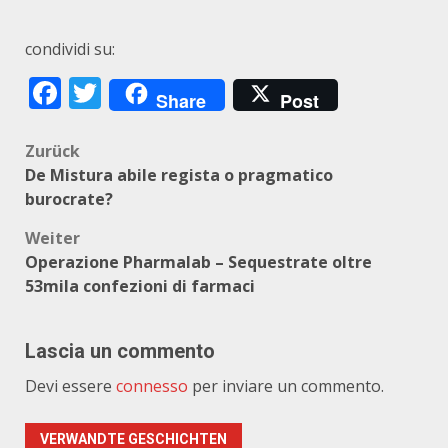
condividi su:
Facebook
Twitter
Share
Post
Beitragsnavigation
Zurück
De Mistura abile regista o pragmatico
burocrate?
Weiter
Operazione Pharmalab – Sequestrate oltre
53mila confezioni di farmaci
Lascia un commento
Devi essere
connesso
per inviare un commento.
VERWANDTE GESCHICHTEN